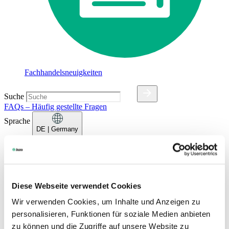
Fachhandelsneuigkeiten
Suche
FAQs – Häufig gestellte Fragen
Sprache
DE
| Germany
Deutsch
Dansk
English (UK)
Español
Diese Webseite verwendet Cookies
Français
Wir verwenden Cookies, um Inhalte und Anzeigen zu
Français (Belgique)
Italiano
personalisieren, Funktionen für soziale Medien anbieten
Nederlands
zu können und die Zugriffe auf unsere Website zu