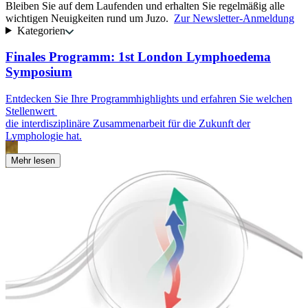
Bleiben Sie auf dem Laufenden und erhalten Sie regelmäßig alle
wichtigen Neuigkeiten rund um Juzo.
Zur Newsletter-Anmeldung
Kategorien
Finales Programm: 1st London Lymphoedema
Symposium
E
k
Entdecken Sie Ihre Programmhighlights und erfahren Sie welchen
u
Stellenwert
die interdisziplinäre Zusammenarbeit für die Zukunft der
Lymphologie hat.
Mehr lesen