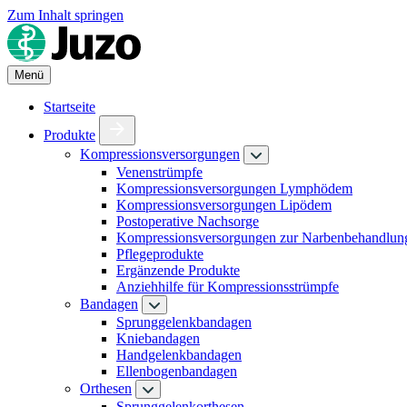
Zum Inhalt springen
Menü
Startseite
Produkte
Kompressionsversorgungen
Venenstrümpfe
Kompressionsversorgungen Lymphödem
Kompressionsversorgungen Lipödem
Postoperative Nachsorge
Kompressionsversorgungen zur Narbenbehandlun
Pflegeprodukte
Ergänzende Produkte
Anziehhilfe für Kompressionsstrümpfe
Bandagen
Sprunggelenkbandagen
Kniebandagen
Handgelenkbandagen
Ellenbogenbandagen
Orthesen
Sprunggelenkorthesen