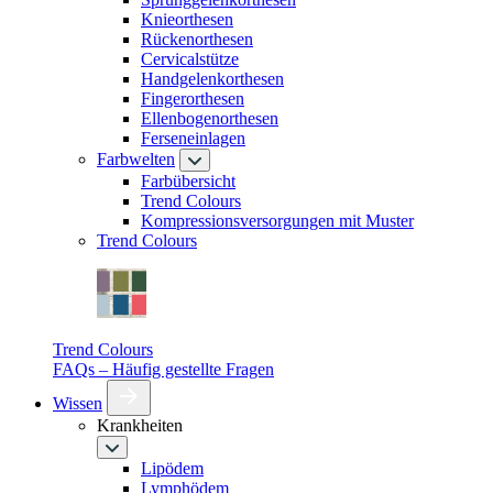
Knieorthesen
Rückenorthesen
Cervicalstütze
Handgelenkorthesen
Fingerorthesen
Ellenbogenorthesen
Ferseneinlagen
Farbwelten
Farbübersicht
Trend Colours
Kompressionsversorgungen mit Muster
Trend Colours
Trend Colours
FAQs – Häufig gestellte Fragen
Wissen
Krankheiten
Lipödem
Lymphödem