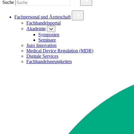
Suche
Fachpersonal und Ärzteschaft
Fachhandelsportal
Akademie
Symposien
Seminare
Juzo Innovation
Medical Device Regulation (MDR)
Digitale Services
Fachhandelsneuigkeiten