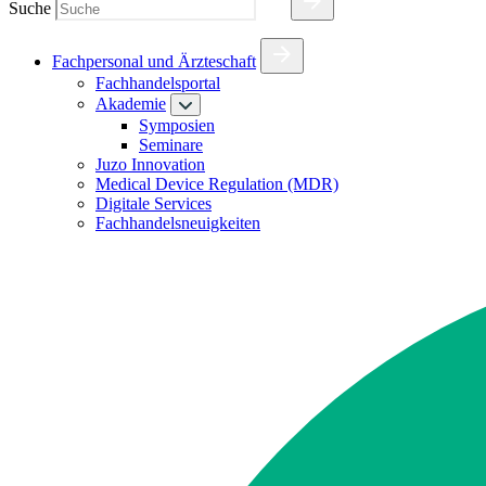
Suche
Fachpersonal und Ärzteschaft
Fachhandelsportal
Akademie
Symposien
Seminare
Juzo Innovation
Medical Device Regulation (MDR)
Digitale Services
Fachhandelsneuigkeiten