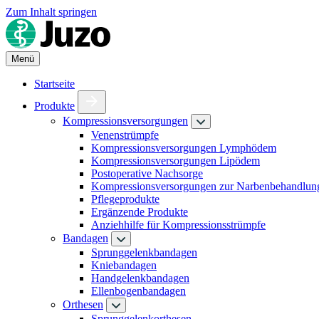
Zum Inhalt springen
Menü
Startseite
Produkte
Kompressionsversorgungen
Venenstrümpfe
Kompressionsversorgungen Lymphödem
Kompressionsversorgungen Lipödem
Postoperative Nachsorge
Kompressionsversorgungen zur Narbenbehandlun
Pflegeprodukte
Ergänzende Produkte
Anziehhilfe für Kompressionsstrümpfe
Bandagen
Sprunggelenkbandagen
Kniebandagen
Handgelenkbandagen
Ellenbogenbandagen
Orthesen
Sprunggelenkorthesen