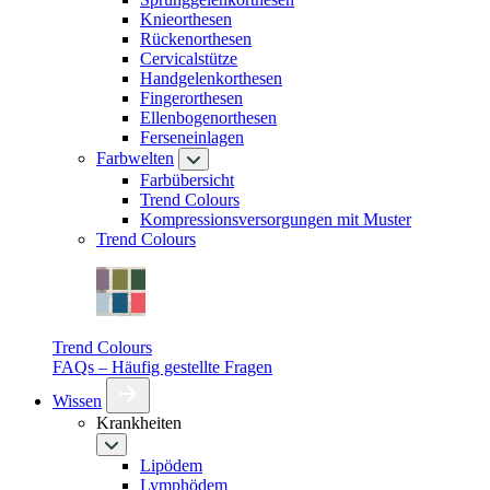
Knieorthesen
Rückenorthesen
Cervicalstütze
Handgelenkorthesen
Fingerorthesen
Ellenbogenorthesen
Ferseneinlagen
Farbwelten
Farbübersicht
Trend Colours
Kompressionsversorgungen mit Muster
Trend Colours
Trend Colours
FAQs – Häufig gestellte Fragen
Wissen
Krankheiten
Lipödem
Lymphödem