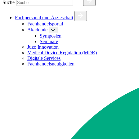
Suche
Fachpersonal und Ärzteschaft
Fachhandelsportal
Akademie
Symposien
Seminare
Juzo Innovation
Medical Device Regulation (MDR)
Digitale Services
Fachhandelsneuigkeiten