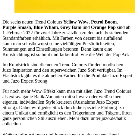
Die sechs neuen Trend Colours
Yellow Wow
,
Petrol Boom
,
Purple Smash
,
Blue Wham
,
Grey Bam
und
Orange Pop
sind ab
1. Februar 2022 für zwei Jahre zusätzlich zu den acht bestehenden
Standardfarben erhältlich. Mit Farben von dezent bis auffallend
kann man selbstbewusst seine vielfältigen Persönlichkeiten,
Stimmungen und Einstellungen betonen. Denn kaum eine
Kunstrichtung ist so bunt und farbenfroh wie die Welt der Pop Art.
Im Rundstrick sind die neuen Trend Colours für den modischen
Juzo Inspiration und den superweichen Juzo Soft verfügbar. Im
Flachstrick gibt es die aktuellen Farben für die Produkte Juzo Expert
und Juzo Expert Strong.
Für noch mehr Wow-Effekt kann man mit allen Juzo Trend Colours
als extravagante Batik-Varianten mit schwarz oder weiß seinen
eigenen, individuellen Style kreieren (Ausnahme Juzo Expert
Strong). Dabei wird jedes Stück durch die spezielle Färbung zu
einem Unikat und ermöglicht es den Trägerinnen und Trägern, ihren
ganz persönlichen Stil auszuleben. Mehr dazu unter juzo.de/batik-
collection
Weitere Informationen und Impressionen zu den neuen Trend