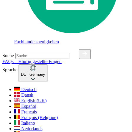
Fachhandelsneuigkeiten
Suche
FAQs – Häufig gestellte Fragen
Sprache
DE
| Germany
Deutsch
Dansk
English (UK)
Español
Français
Français (Belgique)
Italiano
Nederlands