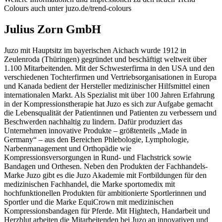
Colours auch unter juzo.de/trend-colours
Julius Zorn GmbH
Juzo mit Hauptsitz im bayerischen Aichach wurde 1912 in
Zeulenroda (Thüringen) gegründet und beschäftigt weltweit über
1.100 Mitarbeitenden. Mit der Schwesterfirma in den USA und den
verschiedenen Tochterfirmen und Vertriebsorganisationen in Europa
und Kanada bedient der Hersteller medizinischer Hilfsmittel einen
internationalen Markt. Als Spezialist mit über 100 Jahren Erfahrung
in der Kompressionstherapie hat Juzo es sich zur Aufgabe gemacht
die Lebensqualität der Patientinnen und Patienten zu verbessern und
Beschwerden nachhaltig zu lindern. Dafür produziert das
Unternehmen innovative Produkte – größtenteils „Made in
Germany“ – aus den Bereichen Phlebologie, Lymphologie,
Narbenmanagement und Orthopädie wie
Kompressionsversorgungen in Rund- und Flachstrick sowie
Bandagen und Orthesen. Neben den Produkten der Fachhandels-
Marke Juzo gibt es die Juzo Akademie mit Fortbildungen für den
medizinischen Fachhandel, die Marke sportomedix mit
hochfunktionellen Produkten für ambitionierte Sportlerinnen und
Sportler und die Marke EquiCrown mit medizinischen
Kompressionsbandagen für Pferde. Mit Hightech, Handarbeit und
Herzblut arbeiten die Mitarbeitenden bei Juzo an innovativen und