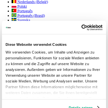
Nederlands (België)
Polski
Português
Português (Brasil)
Svenska
English (Int.)
Juzo USA
Social Media
Diese Webseite verwendet Cookies
Wir verwenden Cookies, um Inhalte und Anzeigen zu
personalisieren, Funktionen für soziale Medien anbieten
Produktneuheiten
zu können und die Zugriffe auf unsere Website zu
analysieren. Außerdem geben wir Informationen zu Ihrer
Mehr lesen
Verwendung unserer Website an unsere Partner für
soziale Medien, Werbung und Analysen weiter. Unsere
Partner führen diese Informationen möglicherweise mit
weiteren Daten zusammen, die Sie ihnen bereitgestellt
haben oder die sie im Rahmen Ihrer Nutzung der Dienste
gesammelt haben. Sie geben Einwilligung zu unseren
Details zeigen