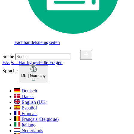
Fachhandelsneuigkeiten
Suche
FAQs – Häufig gestellte Fragen
Sprache
DE
| Germany
Deutsch
Dansk
English (UK)
Español
Français
Français (Belgique)
Italiano
Nederlands