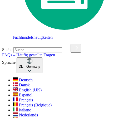
Fachhandelsneuigkeiten
Suche
FAQs – Häufig gestellte Fragen
Sprache
DE
| Germany
Deutsch
Dansk
English (UK)
Español
Français
Français (Belgique)
Italiano
Nederlands