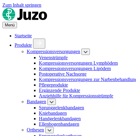
Zum Inhalt springen
Menü
Startseite
Produkte
Kompressionsversorgungen
Venenstrümpfe
Kompressionsversorgungen Lymphödem
Kompressionsversorgungen Lipödem
Postoperative Nachsorge
Kompressionsversorgungen zur Narbenbehandlun
Pflegeprodukte
Ergänzende Produkte
Anziehhilfe für Kompressionsstrümpfe
Bandagen
Sprunggelenkbandagen
Kniebandagen
Handgelenkbandagen
Ellenbogenbandagen
Orthesen
Sprunggelenkorthesen