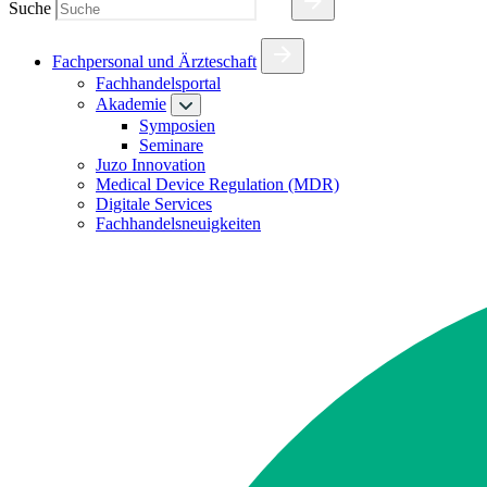
Suche
Fachpersonal und Ärzteschaft
Fachhandelsportal
Akademie
Symposien
Seminare
Juzo Innovation
Medical Device Regulation (MDR)
Digitale Services
Fachhandelsneuigkeiten