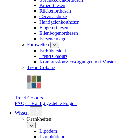
Knieorthesen
Rückenorthesen
Cervicalstütze
Handgelenkorthesen
Fingerorthesen
Ellenbogenorthesen
Ferseneinlagen
Farbwelten
Farbübersicht
Trend Colours
Kompressionsversorgungen mit Muster
Trend Colours
Trend Colours
FAQs – Häufig gestellte Fragen
Wissen
Krankheiten
Lipödem
Lymphödem