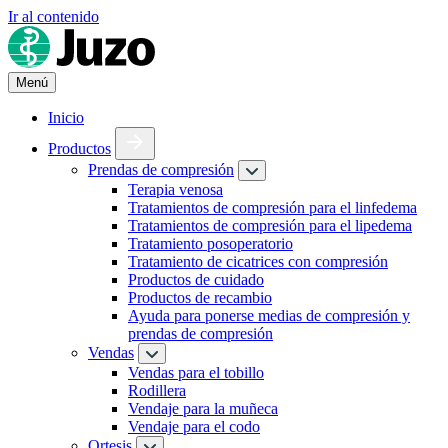
Ir al contenido
Menú
Inicio
Productos
Prendas de compresión
Terapia venosa
Tratamientos de compresión para el linfedema
Tratamientos de compresión para el lipedema
Tratamiento posoperatorio
Tratamiento de cicatrices con compresión
Productos de cuidado
Productos de recambio
Ayuda para ponerse medias de compresión y
prendas de compresión
Vendas
Vendas para el tobillo
Rodillera
Vendaje para la muñeca
Vendaje para el codo
Ortesis