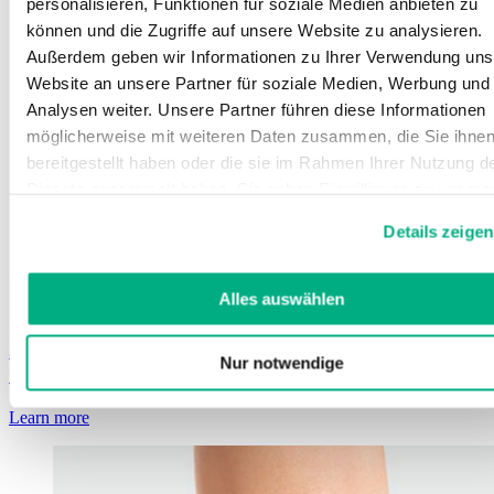
personalisieren, Funktionen für soziale Medien anbieten zu
können und die Zugriffe auf unsere Website zu analysieren.
Außerdem geben wir Informationen zu Ihrer Verwendung uns
Website an unsere Partner für soziale Medien, Werbung und
Analysen weiter. Unsere Partner führen diese Informationen
möglicherweise mit weiteren Daten zusammen, die Sie ihne
bereitgestellt haben oder die sie im Rahmen Ihrer Nutzung d
Dienste gesammelt haben. Sie geben Einwilligung zu unsere
Cookies, wenn Sie unsere Webseite weiterhin nutzen.
Details zeigen
Weitere Informationen finden Sie in
unserer
Datenschutzerklärung
und
Impressum
.
Alles auswählen
JuzoFlex Patella Xtra
Nur notwendige
Cincha para el tendón rotuliano
Learn more