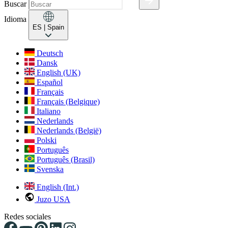
Buscar
Idioma
ES
| Spain
Deutsch
Dansk
English (UK)
Español
Français
Français (Belgique)
Italiano
Nederlands
Nederlands (België)
Polski
Português
Português (Brasil)
Svenska
English (Int.)
Juzo USA
Redes sociales