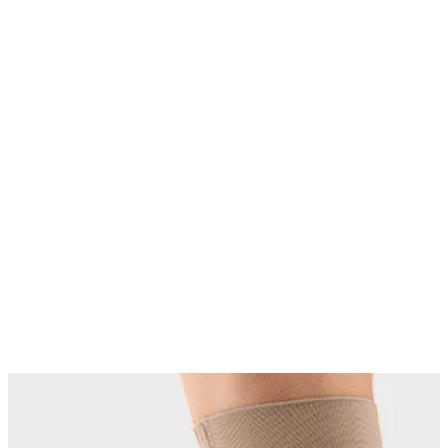
Changing this current slide of this carousel will change the current sli