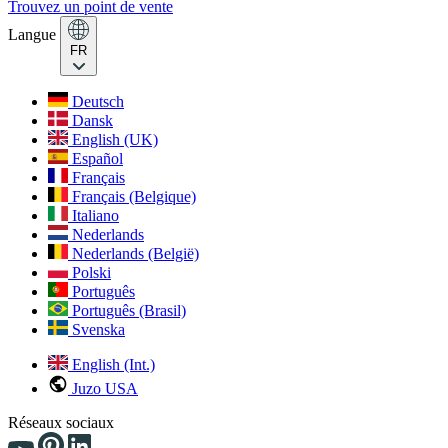
Trouvez un point de vente
Langue
FR
Deutsch
Dansk
English (UK)
Español
Français
Français (Belgique)
Italiano
Nederlands
Nederlands (België)
Polski
Português
Português (Brasil)
Svenska
English (Int.)
Juzo USA
Réseaux sociaux