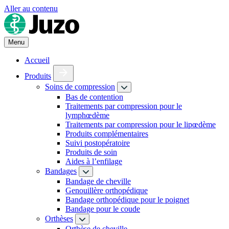
Aller au contenu
Menu
Accueil
Produits
Soins de compression
Bas de contention
Traitements par compression pour le
lymphœdème
Traitements par compression pour le lipœdème
Produits complémentaires
Suivi postopératoire
Produits de soin
Aides à l’enfilage
Bandages
Bandage de cheville
Genouillère orthopédique
Bandage orthopédique pour le poignet
Bandage pour le coude
Orthèses
Orthèse de cheville