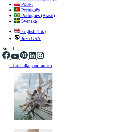
Polski
Português
Português (Brasil)
Svenska
English (Int.)
Juzo USA
Social
Torna alla panoramica
Changing the current slide of this carousel will change the current sli