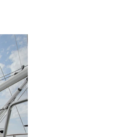
de of the thumbnail carousel that precedes it.