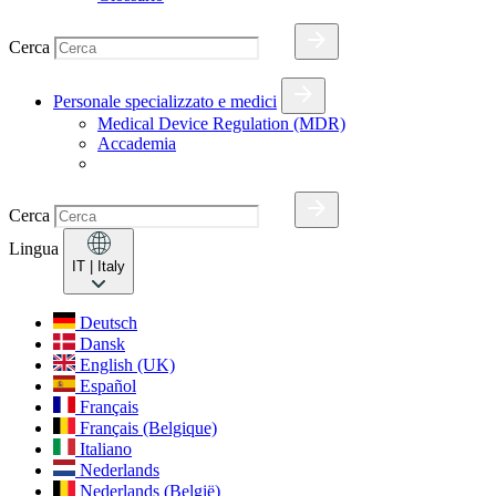
Cerca
Personale specializzato e medici
Medical Device Regulation (MDR)
Accademia
Cerca
Lingua
IT
| Italy
Deutsch
Dansk
English (UK)
Español
Français
Français (Belgique)
Italiano
Nederlands
Nederlands (België)