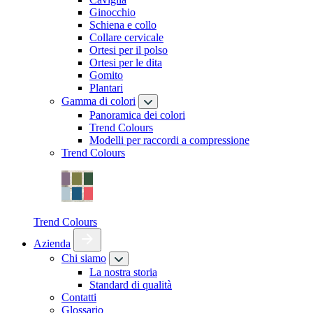
Ginocchio
Schiena e collo
Collare cervicale
Ortesi per il polso
Ortesi per le dita
Gomito
Plantari
Gamma di colori
Panoramica dei colori
Trend Colours
Modelli per raccordi a compressione
Trend Colours
Trend Colours
Azienda
Chi siamo
La nostra storia
Standard di qualità
Contatti
Glossario