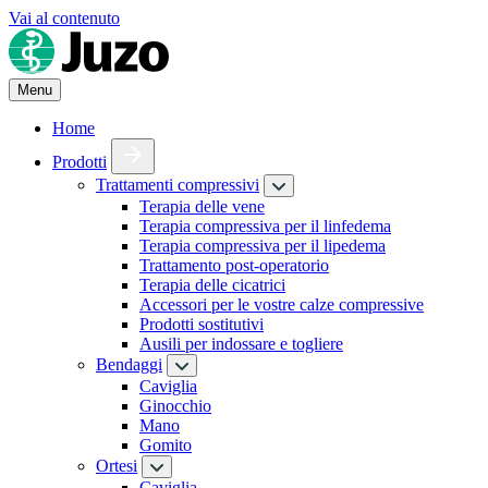
Vai al contenuto
Menu
Home
Prodotti
Trattamenti compressivi
Terapia delle vene
Terapia compressiva per il linfedema
Terapia compressiva per il lipedema
Trattamento post-operatorio
Terapia delle cicatrici
Accessori per le vostre calze compressive
Prodotti sostitutivi
Ausili per indossare e togliere
Bendaggi
Caviglia
Ginocchio
Mano
Gomito
Ortesi
Caviglia