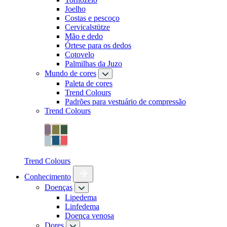
Joelho
Costas e pescoço
Cervicalstütze
Mão e dedo
Órtese para os dedos
Cotovelo
Palmilhas da Juzo
Mundo de cores
Paleta de cores
Trend Colours
Padrões para vestuário de compressão
Trend Colours
Trend Colours
Conhecimento
Doenças
Lipedema
Linfedema
Doença venosa
Dores