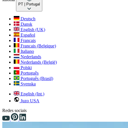
PT
| Portugal
Deutsch
Dansk
English (UK)
Español
Français
Français (Belgique)
Italiano
Nederlands
Nederlands (België)
Polski
Português
Português (Brasil)
Svenska
English (Int.)
Juzo USA
Redes sociais