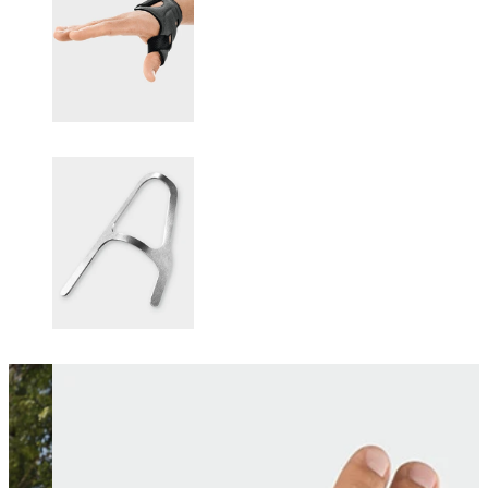
Changing this current slide of this carousel will change the current sli