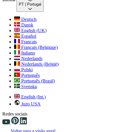
PT
| Portugal
Deutsch
Dansk
English (UK)
Español
Français
Français (Belgique)
Italiano
Nederlands
Nederlands (België)
Polski
Português
Português (Brasil)
Svenska
English (Int.)
Juzo USA
Redes sociais
Voltar para a visão geral