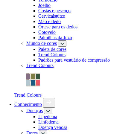
Joelho
Costas e pescoço
Cervicalstütze
Mão e dedo
Órtese para os dedos
Cotovelo
Palmilhas da Juzo
Mundo de cores
Paleta de cores
Trend Colours
Padrões para vestuário de compressão
Trend Colours
Trend Colours
Conhecimento
Doenças
Lipedema
Linfedema
Doença venosa
Dores