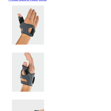
Changing the current slide of this carousel will change the current sli