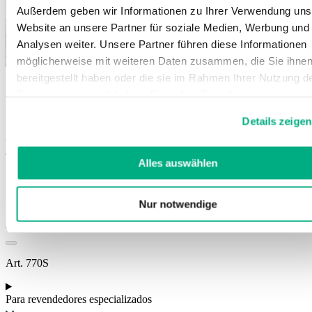
Außerdem geben wir Informationen zu Ihrer Verwendung uns
Website an unsere Partner für soziale Medien, Werbung und
Analysen weiter. Unsere Partner führen diese Informationen
möglicherweise mit weiteren Daten zusammen, die Sie ihne
bereitgestellt haben oder die sie im Rahmen Ihrer Nutzung d
Dienste gesammelt haben. Sie geben Einwilligung zu unsere
JuzoPro Rhizo Xtec Soft
Cookies, wenn Sie unsere Webseite weiterhin nutzen.
Details zeigen
Weitere Informationen finden Sie in
Ortótese ultraleve para estabilização do polegar e respectiva
unserer
Datenschutzerklärung
und
Impressum
.
articulação metacarpo-falângica
Alles auswählen
Imobilização do polegar
Confortável e discreto
Extremamente estável
Nur notwendige
Cores:
Art. 770S
Para revendedores especializados