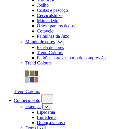
Joelho
Costas e pescoço
Cervicalstütze
Mão e dedo
Órtese para os dedos
Cotovelo
Palmilhas da Juzo
Mundo de cores
Paleta de cores
Trend Colours
Padrões para vestuário de compressão
Trend Colours
Trend Colours
Conhecimento
Doenças
Lipedema
Linfedema
Doença venosa
Dores