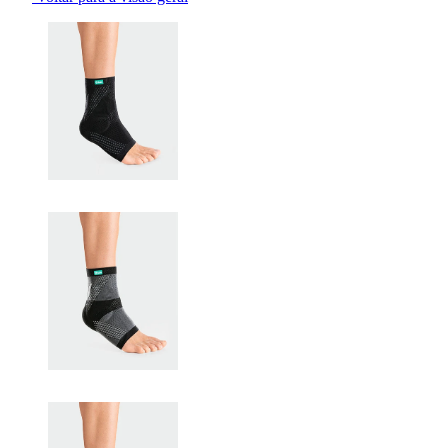
Changing the current slide of this carousel will change the current sli