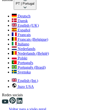
PT
| Portugal
Deutsch
Dansk
English (UK)
Español
Français
Français (Belgique)
Italiano
Nederlands
Nederlands (België)
Polski
Português
Português (Brasil)
Svenska
English (Int.)
Juzo USA
Redes sociais
Voltar para a visão geral