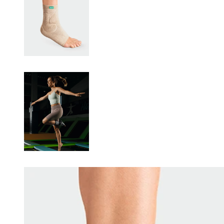
Changing this current slide of this carousel will change the current sli