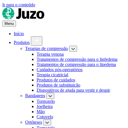
Ir para o conteúdo
Menu
Início
Produtos
Terapias de compressão
Terapia venosa
Tratamentos de compressão para o linfedema
Tratamentos de compressão para o lipedema
Cuidados pós-operatórios
Terapia cicatricial
Produtos de cuidados
Produtos de substituição
Dispositivos de ajuda para vestir e despir
Bandagens
Tornozelo
Joelheira
Mão
Cotovelo
Ortóteses
Tornozelo