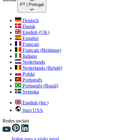
PT
| Portugal
Deutsch
Dansk
English (UK)
Español
Français
Français (Belgique)
Italiano
Nederlands
Nederlands (België)
Polski
Português
Português (Brasil)
Svenska
English (Int.)
Juzo USA
Redes sociais
Voltar para a visão geral