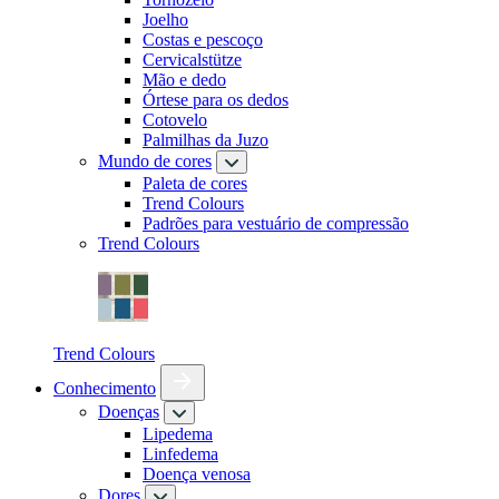
Joelho
Costas e pescoço
Cervicalstütze
Mão e dedo
Órtese para os dedos
Cotovelo
Palmilhas da Juzo
Mundo de cores
Paleta de cores
Trend Colours
Padrões para vestuário de compressão
Trend Colours
Trend Colours
Conhecimento
Doenças
Lipedema
Linfedema
Doença venosa
Dores