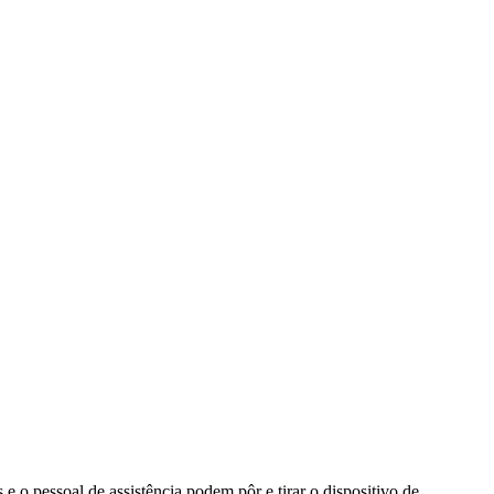
 e o pessoal de assistência podem pôr e tirar o dispositivo de