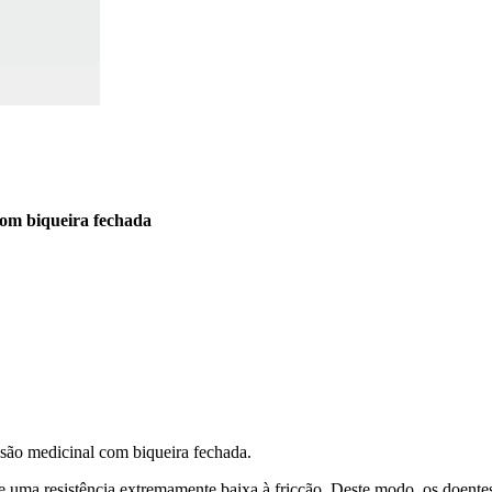
 com biqueira fechada
essão medicinal com biqueira fechada.
ece uma resistência extremamente baixa à fricção. Deste modo, os doentes