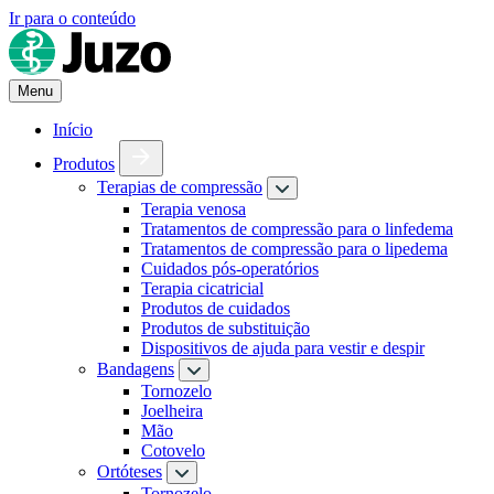
Ir para o conteúdo
Menu
Início
Produtos
Terapias de compressão
Terapia venosa
Tratamentos de compressão para o linfedema
Tratamentos de compressão para o lipedema
Cuidados pós-operatórios
Terapia cicatricial
Produtos de cuidados
Produtos de substituição
Dispositivos de ajuda para vestir e despir
Bandagens
Tornozelo
Joelheira
Mão
Cotovelo
Ortóteses
Tornozelo