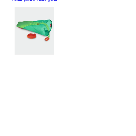
Changing the current slide of this carousel will change the current sli