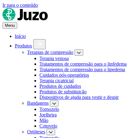
Ir para o conteúdo
Menu
Início
Produtos
Terapias de compressão
Terapia venosa
Tratamentos de compressão para o linfedema
Tratamentos de compressão para o lipedema
Cuidados pós-operatórios
Terapia cicatricial
Produtos de cuidados
Produtos de substituição
Dispositivos de ajuda para vestir e despir
Bandagens
Tornozelo
Joelheira
Mão
Cotovelo
Ortóteses
Tornozelo