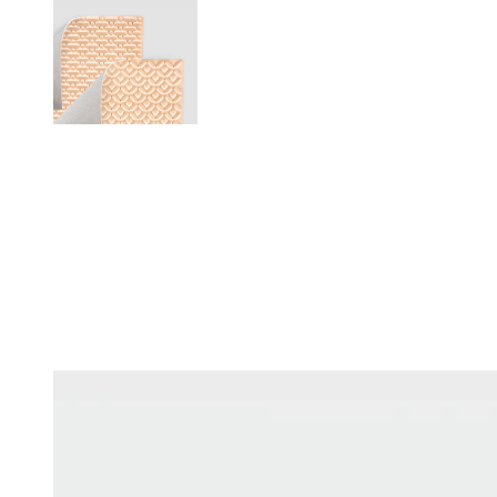
Changing this current slide of this carousel will change the current sli