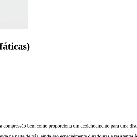
áticas)
to da compressão bem como proporciona um acolchoamento para uma distr
ida na parte de trás, ainda são especialmente duradouras e resistentes