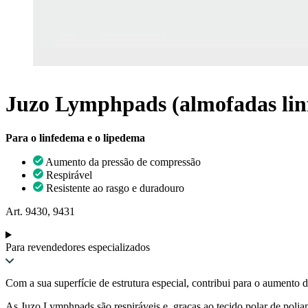
Juzo Lymphpads (almofadas linf
Para o linfedema e o lipedema
Aumento da pressão de compressão
Respirável
Resistente ao rasgo e duradouro
Art. 9430, 9431
Para revendedores especializados
Com a sua superfície de estrutura especial, contribui para o aumen
As Juzo Lymphpads são respiráveis e, graças ao tecido polar de poliam