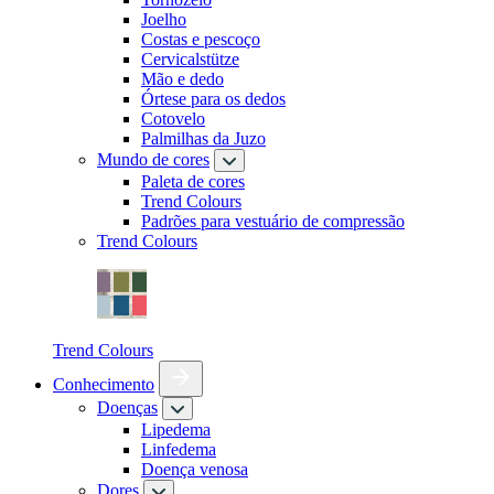
Joelho
Costas e pescoço
Cervicalstütze
Mão e dedo
Órtese para os dedos
Cotovelo
Palmilhas da Juzo
Mundo de cores
Paleta de cores
Trend Colours
Padrões para vestuário de compressão
Trend Colours
Trend Colours
Conhecimento
Doenças
Lipedema
Linfedema
Doença venosa
Dores