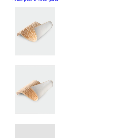
Changing the current slide of this carousel will change the current sli