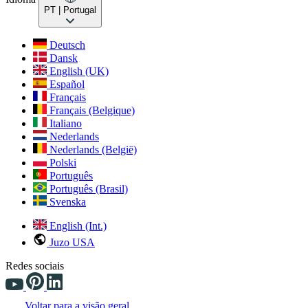
PT
| Portugal
Deutsch
Dansk
English (UK)
Español
Français
Français (Belgique)
Italiano
Nederlands
Nederlands (België)
Polski
Português
Português (Brasil)
Svenska
English (Int.)
Juzo USA
Redes sociais
Voltar para a visão geral