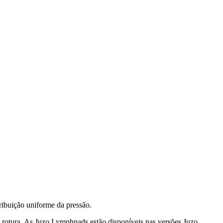
ibuição uniforme da pressão.
 à rotura. As Juzo Lymphpads estão disponíveis nas versões Juzo