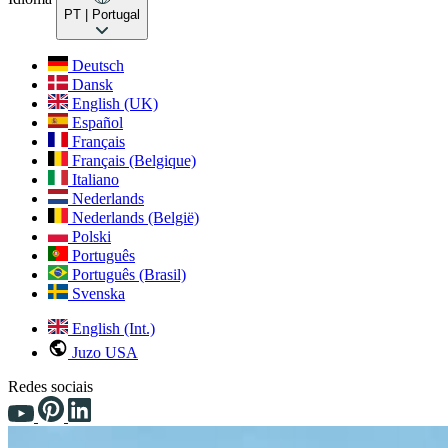
PT
| Portugal
Deutsch
Dansk
English (UK)
Español
Français
Français (Belgique)
Italiano
Nederlands
Nederlands (België)
Polski
Português
Português (Brasil)
Svenska
English (Int.)
Juzo USA
Redes sociais