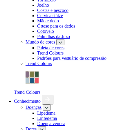
Joelho
Costas e pescoço
Cervicalstütze
Mão e dedo
Órtese para os dedos
Cotovelo
Palmilhas da Juzo
Mundo de cores
Paleta de cores
Trend Colours
Padrões para vestuário de compressão
Trend Colours
Trend Colours
Conhecimento
Doenças
Lipedema
Linfedema
Doença venosa
Dores