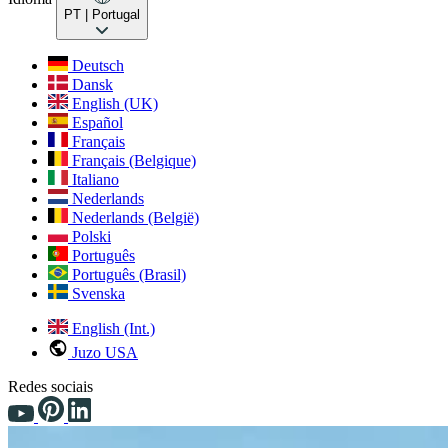
PT
| Portugal
Deutsch
Dansk
English (UK)
Español
Français
Français (Belgique)
Italiano
Nederlands
Nederlands (België)
Polski
Português
Português (Brasil)
Svenska
English (Int.)
Juzo USA
Redes sociais