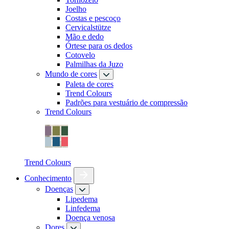
Joelho
Costas e pescoço
Cervicalstütze
Mão e dedo
Órtese para os dedos
Cotovelo
Palmilhas da Juzo
Mundo de cores
Paleta de cores
Trend Colours
Padrões para vestuário de compressão
Trend Colours
Trend Colours
Conhecimento
Doenças
Lipedema
Linfedema
Doença venosa
Dores