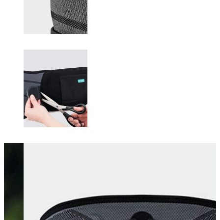
Changing this current slide of this carousel will change the current sli