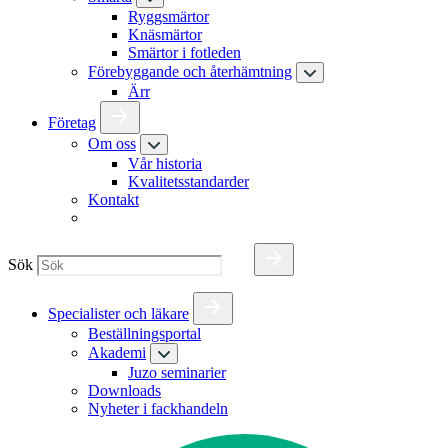
Ryggsmärtor
Knäsmärtor
Smärtor i fotleden
Förebyggande och återhämtning
Ärr
Företag
Om oss
Vår historia
Kvalitetsstandarder
Kontakt
Sök
Specialister och läkare
Beställningsportal
Akademi
Juzo seminarier
Downloads
Nyheter i fackhandeln