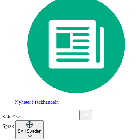
Nyheter i fackhandeln
Sök
Språk
SV
| Sweden