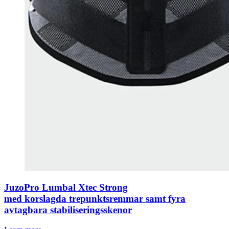
JuzoPro Lumbal Xtec Strong
med korslagda trepunktsremmar samt fyra
avtagbara stabiliseringsskenor