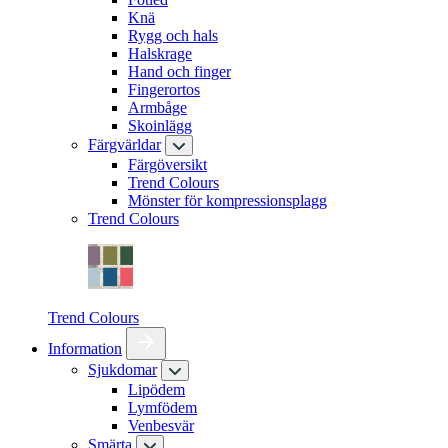
Knä
Rygg och hals
Halskrage
Hand och finger
Fingerortos
Armbåge
Skoinlägg
Färgvärldar
Färgöversikt
Trend Colours
Mönster för kompressionsplagg
Trend Colours
Trend Colours
Information
Sjukdomar
Lipödem
Lymfödem
Venbesvär
Smärta