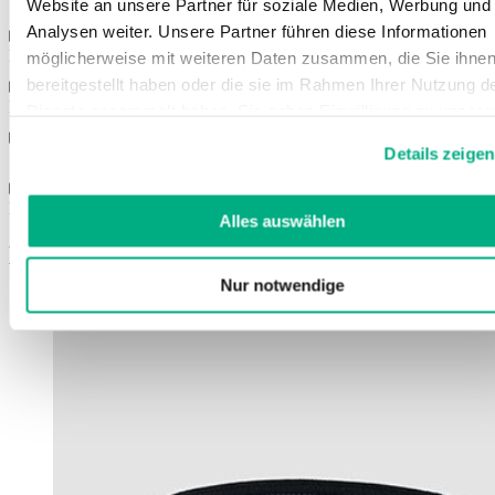
Website an unsere Partner für soziale Medien, Werbung und
Analysen weiter. Unsere Partner führen diese Informationen
Egenskaper
möglicherweise mit weiteren Daten zusammen, die Sie ihne
bereitgestellt haben oder die sie im Rahmen Ihrer Nutzung d
Färger
Dienste gesammelt haben. Sie geben Einwilligung zu unsere
Cookies, wenn Sie unsere Webseite weiterhin nutzen.
Details zeigen
Storlekar
Weitere Informationen finden Sie in
unserer
Datenschutzerklärung
und
Impressum
.
Bruksanvisning
Alles auswählen
Det här kan också intressera dig
Nur notwendige