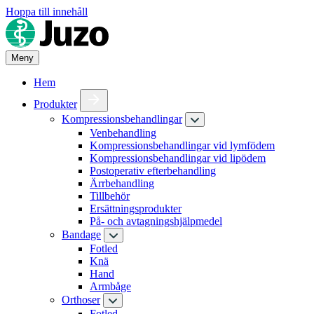
Hoppa till innehåll
Meny
Hem
Produkter
Kompressionsbehandlingar
Venbehandling
Kompressionsbehandlingar vid lymfödem
Kompressionsbehandlingar vid lipödem
Postoperativ efterbehandling
Ärrbehandling
Tillbehör
Ersättningsprodukter
På- och avtagningshjälpmedel
Bandage
Fotled
Knä
Hand
Armbåge
Orthoser
Fotled