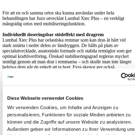
För att en och samma ortos ska kunna användas under hela
behandlingen har Juzo utvecklat Lumbal Xtec Plus – en verkligt
mångsidig ortos med mobiliseringsfunktion.
Individuellt doseringsbar stödeffekt med dragrem
Lumbal Xtec Plus har oelastiska remmar som kan dras åt hårt vid
stark smärta i nedre delen av ländryggen. De hålls på plats av
specialutvecklade, anatomiskt formade och stabila remöglor som ger
optimal kraftöverföring. Önskad stabiliseringsgrad regleras mycket
smidigt genom att man drar i remmarna – och skulle man inte längre
behöva dem går de enkelt att ta bort. Fyra skenor ger också
välgörande stabilisering.
En korsbenspelott
förstärker trycket från remmarna och avlastar övergången från nedre
delen av ländryggen till korsbenet. Pelotten är försedd med noppor
Diese Webseite verwendet Cookies
som masserar och mjukar upp vävnaden. Pelotten kan även tas bort
för den som endast önskar en lätt kompression av det töjbara och
Wir verwenden Cookies, um Inhalte und Anzeigen zu
andningsaktiva komfortstickade materialet.
personalisieren, Funktionen für soziale Medien anbieten zu
können und die Zugriffe auf unsere Website zu analysieren.
För mer information gällande beställning, vänligen kontakta oss
Außerdem geben wir Informationen zu Ihrer Verwendung uns
via telefon eller e-post - se vår
kontaktinformation
.