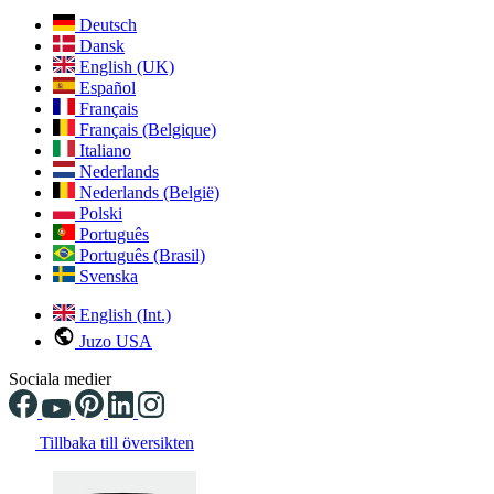
Deutsch
Dansk
English (UK)
Español
Français
Français (Belgique)
Italiano
Nederlands
Nederlands (België)
Polski
Português
Português (Brasil)
Svenska
English (Int.)
Juzo USA
Sociala medier
Tillbaka till översikten
Changing the current slide of this carousel will change the current sli