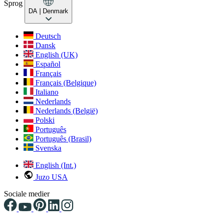
Sprog
DA
| Denmark
Deutsch
Dansk
English (UK)
Español
Français
Français (Belgique)
Italiano
Nederlands
Nederlands (België)
Polski
Português
Português (Brasil)
Svenska
English (Int.)
Juzo USA
Sociale medier