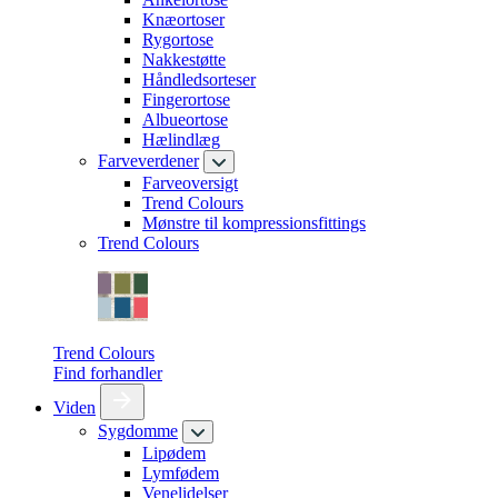
Knæortoser
Rygortose
Nakkestøtte
Håndledsorteser
Fingerortose
Albueortose
Hælindlæg
Farveverdener
Farveoversigt
Trend Colours
Mønstre til kompressionsfittings
Trend Colours
Trend Colours
Find forhandler
Viden
Sygdomme
Lipødem
Lymfødem
Venelidelser