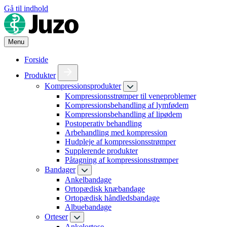
Gå til indhold
Menu
Forside
Produkter
Kompressionsprodukter
Kompressionsstrømper til veneproblemer
Kompressionsbehandling af lymfødem
Kompressionsbehandling af lipødem
Postoperativ behandling
Arbehandling med kompression
Hudpleje af kompressionsstrømper
Supplerende produkter
Påtagning af kompressionsstrømper
Bandager
Ankelbandage
Ortopædisk knæbandage
Ortopædisk håndledsbandage
Albuebandage
Orteser
Ankelortose