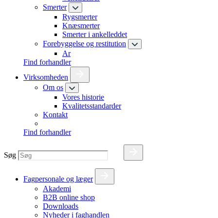
Smerter
Rygsmerter
Knæsmerter
Smerter i ankelleddet
Forebyggelse og restitution
Ar
Find forhandler
Virksomheden
Om os
Vores historie
Kvalitetsstandarder
Kontakt
Find forhandler
Søg
Fagpersonale og læger
Akademi
B2B online shop
Downloads
Nyheder i faghandlen