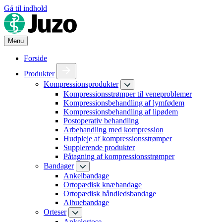
Gå til indhold
Menu
Forside
Produkter
Kompressionsprodukter
Kompressionsstrømper til veneproblemer
Kompressionsbehandling af lymfødem
Kompressionsbehandling af lipødem
Postoperativ behandling
Arbehandling med kompression
Hudpleje af kompressionsstrømper
Supplerende produkter
Påtagning af kompressionsstrømper
Bandager
Ankelbandage
Ortopædisk knæbandage
Ortopædisk håndledsbandage
Albuebandage
Orteser
Ankelortose