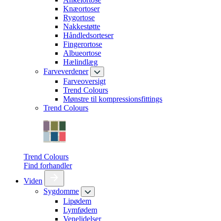
Knæortoser
Rygortose
Nakkestøtte
Håndledsorteser
Fingerortose
Albueortose
Hælindlæg
Farveverdener
Farveoversigt
Trend Colours
Mønstre til kompressionsfittings
Trend Colours
Trend Colours
Find forhandler
Viden
Sygdomme
Lipødem
Lymfødem
Venelidelser