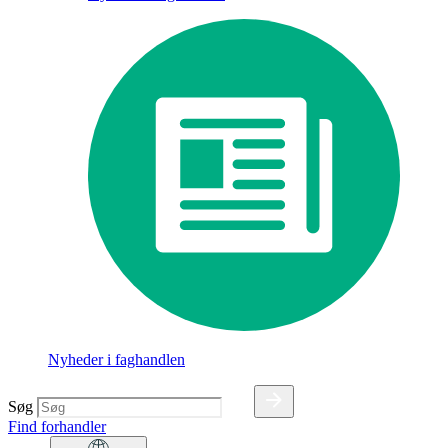
Nyheder i faghandlen
Søg
Find forhandler