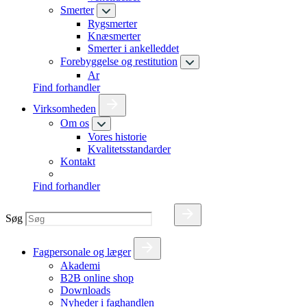
Smerter
Rygsmerter
Knæsmerter
Smerter i ankelleddet
Forebyggelse og restitution
Ar
Find forhandler
Virksomheden
Om os
Vores historie
Kvalitetsstandarder
Kontakt
Find forhandler
Søg
Fagpersonale og læger
Akademi
B2B online shop
Downloads
Nyheder i faghandlen