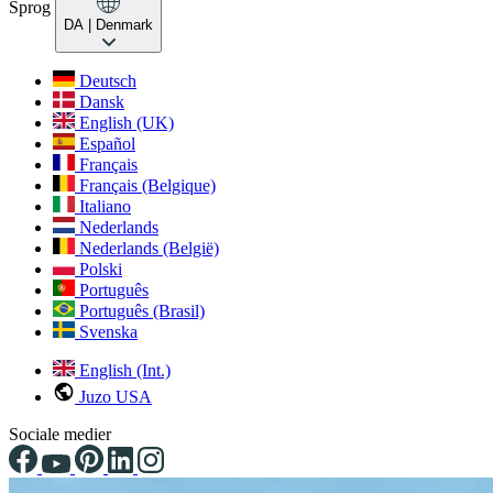
Sprog
DA
| Denmark
Deutsch
Dansk
English (UK)
Español
Français
Français (Belgique)
Italiano
Nederlands
Nederlands (België)
Polski
Português
Português (Brasil)
Svenska
English (Int.)
Juzo USA
Sociale medier