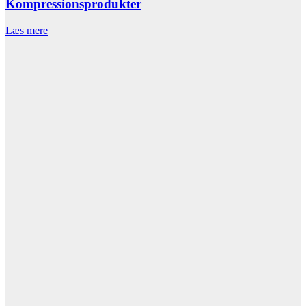
Kompressionsprodukter
Læs mere
L