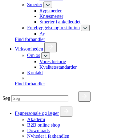
Smerter
Rygsmerter
Knæsmerter
Smerter i ankelleddet
Forebyggelse og restitution
Ar
Find forhandler
Virksomheden
Om os
Vores historie
Kvalitetsstandarder
Kontakt
Find forhandler
Søg
Fagpersonale og læger
Akademi
B2B online shop
Downloads
Nyheder i faghandlen