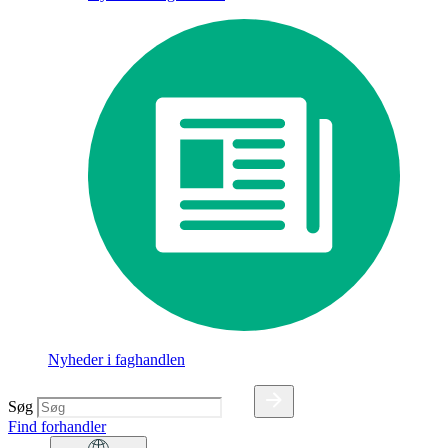
Nyheder i faghandlen
Søg
Find forhandler