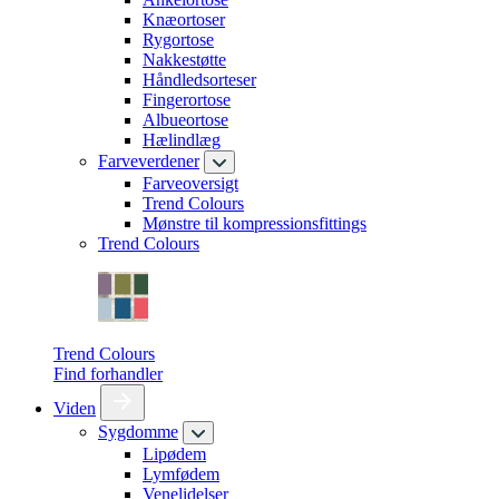
Knæortoser
Rygortose
Nakkestøtte
Håndledsorteser
Fingerortose
Albueortose
Hælindlæg
Farveverdener
Farveoversigt
Trend Colours
Mønstre til kompressionsfittings
Trend Colours
Trend Colours
Find forhandler
Viden
Sygdomme
Lipødem
Lymfødem
Venelidelser