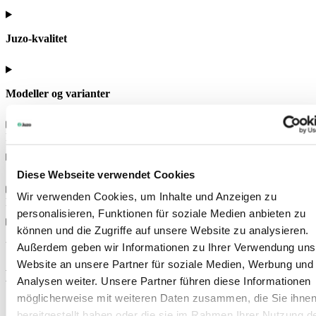
Juzo-kvalitet
Modeller og varianter
Farver
Størrelser
Diese Webseite verwendet Cookies
Wir verwenden Cookies, um Inhalte und Anzeigen zu
Brugsanvisning
personalisieren, Funktionen für soziale Medien anbieten zu
können und die Zugriffe auf unsere Website zu analysieren.
Yderligere oplysninger
Außerdem geben wir Informationen zu Ihrer Verwendung uns
Website an unsere Partner für soziale Medien, Werbung und
Det kunne også have din interesse
Analysen weiter. Unsere Partner führen diese Informationen
möglicherweise mit weiteren Daten zusammen, die Sie ihne
bereitgestellt haben oder die sie im Rahmen Ihrer Nutzung d