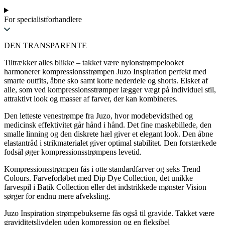
For specialistforhandlere
DEN TRANSPARENTE
Tiltrækker alles blikke – takket være nylonstrømpelooket
harmonerer kompressionsstrømpen Juzo Inspiration perfekt med
smarte outfits, åbne sko samt korte nederdele og shorts. Elsket af
alle, som ved kompressionsstrømper lægger vægt på individuel stil,
attraktivt look og masser af farver, der kan kombineres.
Den letteste venestrømpe fra Juzo, hvor modebevidsthed og
medicinsk effektivitet går hånd i hånd. Det fine maskebillede, den
smalle linning og den diskrete hæl giver et elegant look. Den åbne
elastantråd i strikmaterialet giver optimal stabilitet. Den forstærkede
fodsål øger kompressionsstrømpens levetid.
Kompressionsstrømpen fås i otte standardfarver og seks Trend
Colours. Farveforløbet med Dip Dye Collection, det unikke
farvespil i Batik Collection eller det indstrikkede mønster Vision
sørger for endnu mere afveksling.
Juzo Inspiration strømpebukserne fås også til gravide. Takket være
graviditetslivdelen uden kompression og en fleksibel