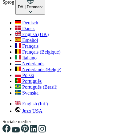
Sprog
DA
| Denmark
Deutsch
Dansk
English (UK)
Español
Français
Français (Belgique)
Italiano
Nederlands
Nederlands (België)
Polski
Português
Português (Brasil)
Svenska
English (Int.)
Juzo USA
Sociale medier