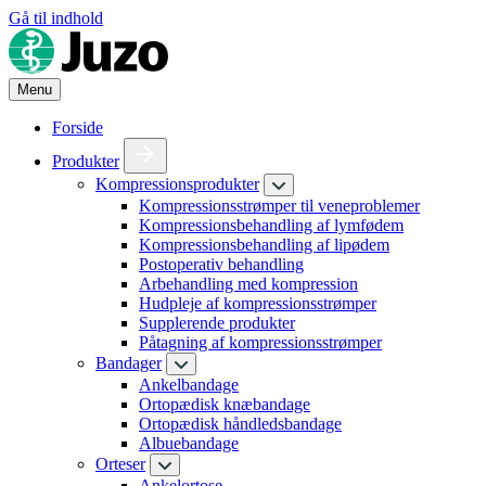
Gå til indhold
Menu
Forside
Produkter
Kompressionsprodukter
Kompressionsstrømper til veneproblemer
Kompressionsbehandling af lymfødem
Kompressionsbehandling af lipødem
Postoperativ behandling
Arbehandling med kompression
Hudpleje af kompressionsstrømper
Supplerende produkter
Påtagning af kompressionsstrømper
Bandager
Ankelbandage
Ortopædisk knæbandage
Ortopædisk håndledsbandage
Albuebandage
Orteser
Ankelortose