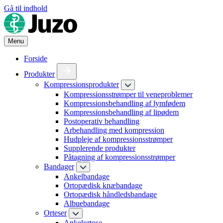
Gå til indhold
Menu
Forside
Produkter
Kompressionsprodukter
Kompressionsstrømper til veneproblemer
Kompressionsbehandling af lymfødem
Kompressionsbehandling af lipødem
Postoperativ behandling
Arbehandling med kompression
Hudpleje af kompressionsstrømper
Supplerende produkter
Påtagning af kompressionsstrømper
Bandager
Ankelbandage
Ortopædisk knæbandage
Ortopædisk håndledsbandage
Albuebandage
Orteser
Ankelortose