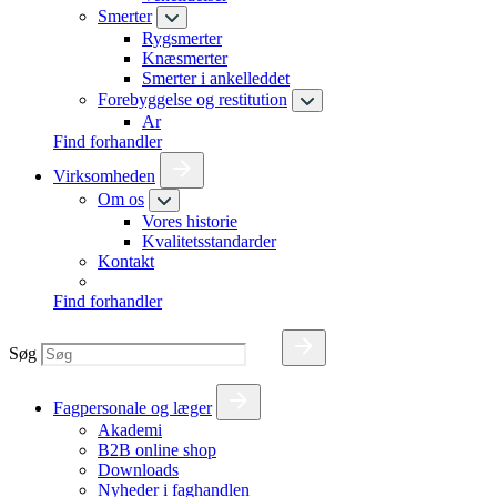
Smerter
Rygsmerter
Knæsmerter
Smerter i ankelleddet
Forebyggelse og restitution
Ar
Find forhandler
Virksomheden
Om os
Vores historie
Kvalitetsstandarder
Kontakt
Find forhandler
Søg
Fagpersonale og læger
Akademi
B2B online shop
Downloads
Nyheder i faghandlen