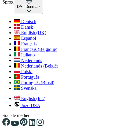
Sprog
DA
| Denmark
Deutsch
Dansk
English (UK)
Español
Français
Français (Belgique)
Italiano
Nederlands
Nederlands (België)
Polski
Português
Português (Brasil)
Svenska
English (Int.)
Juzo USA
Sociale medier