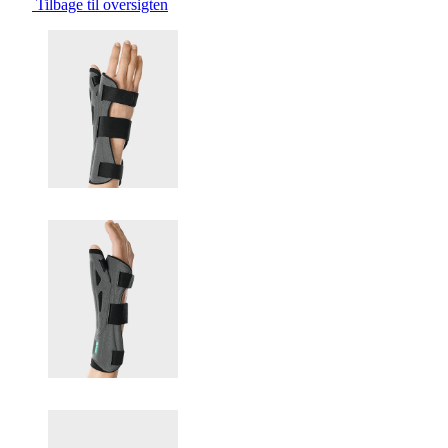
Tilbage til oversigten
Changing the current slide of this carousel will change the current sli