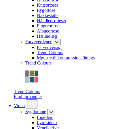
Knæortoser
Rygortose
Nakkestøtte
Håndledsorteser
Fingerortose
Albueortose
Hælindlæg
Farveverdener
Farveoversigt
Trend Colours
Mønstre til kompressionsfittings
Trend Colours
Trend Colours
Find forhandler
Viden
Sygdomme
Lipødem
Lymfødem
Venelidelser