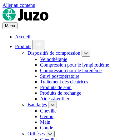
Aller au contenu
Menu
Accueil
Produits
Dispositifs de compression
Veinothérapie
Compression pour le lymphœdème
Compression pour le lipœdème
Suivi postopératoire
Traitement des cicatrices
Produits de soin
Produits de rechange
Aides-à-enfiler
Bandages
Cheville
Genou
Main
Coude
Orthèses
Cheville