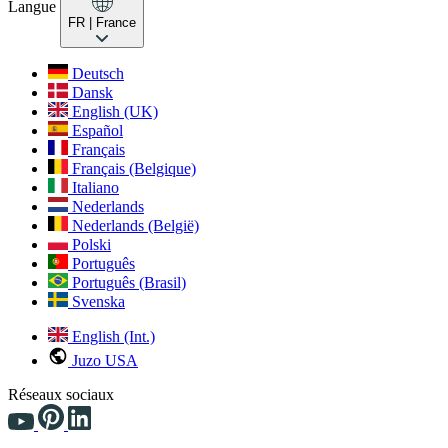
Langue
FR
| France
Deutsch
Dansk
English (UK)
Español
Français
Français (Belgique)
Italiano
Nederlands
Nederlands (België)
Polski
Português
Português (Brasil)
Svenska
English (Int.)
Juzo USA
Réseaux sociaux