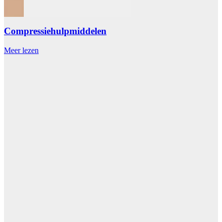
Compressiehulpmiddelen
Meer lezen
M