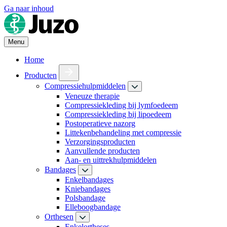
Ga naar inhoud
Menu
Home
Producten
Compressiehulpmiddelen
Veneuze therapie
Compressiekleding bij lymfoedeem
Compressiekleding bij lipoedeem
Postoperatieve nazorg
Littekenbehandeling met compressie
Verzorgingsproducten
Aanvullende producten
Aan- en uittrekhulpmiddelen
Bandages
Enkelbandages
Kniebandages
Polsbandage
Elleboogbandage
Orthesen
Enkelortheses