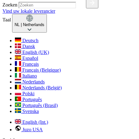
Zoeken
Vind uw lokale leverancier
Taal
NL
| Netherlands
Deutsch
Dansk
English (UK)
Español
Français
Français (Belgique)
Italiano
Nederlands
Nederlands (België)
Polski
Português
Português (Brasil)
Svenska
English (Int.)
Juzo USA