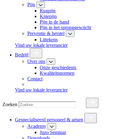
Pijn
Rugpijn
Kniepijn
Pijn in de hand
Pijn in het spronggewricht
Preventie & herstel
Littekens
Vind uw lokale leverancier
Bedrijf
Over ons
Onze geschiedenis
Kwaliteitsnormen
Contact
Vind uw lokale leverancier
Zoeken
Gespecialiseerd personeel & artsen
Academy
Juzo Seminar
Downloads