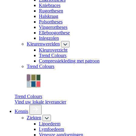
Kniebraces
Rugorthesen
Halskraag
Polsortheses
Vingerortheses
Elleboogorthese
Inlegzolen
Kleurenwerelden
Kleuroverzicht
Trend Colours
Compressiekleding met patroon
Trend Colours
Trend Colours
Vind uw lokale leverancier
Kennis
Ziekten
Lipoedeem
Lymfoedeem
Veneuze aandoeningen