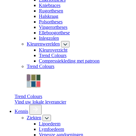
Kniebraces
Rugorthesen
Halskraag
Polsortheses
Vingerortheses
Elleboogorthese
Inlegzolen
Kleurenwerelden
Kleuroverzicht
Trend Colours
Compressiekleding met patroon
Trend Colours
Trend Colours
Vind uw lokale leverancier
Kennis
Ziekten
Lipoedeem
Lymfoedeem
Veneuze aandoeningen