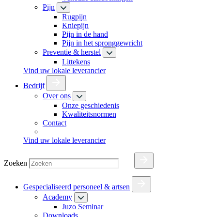
Pijn
Rugpijn
Kniepijn
Pijn in de hand
Pijn in het spronggewricht
Preventie & herstel
Littekens
Vind uw lokale leverancier
Bedrijf
Over ons
Onze geschiedenis
Kwaliteitsnormen
Contact
Vind uw lokale leverancier
Zoeken
Gespecialiseerd personeel & artsen
Academy
Juzo Seminar
Downloads