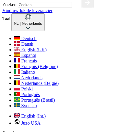
Zoeken
Vind uw lokale leverancier
Taal
NL
| Netherlands
Deutsch
Dansk
English (UK)
Español
Français
Français (Belgique)
Italiano
Nederlands
Nederlands (België)
Polski
Português
Português (Brasil)
Svenska
English (Int.)
Juzo USA