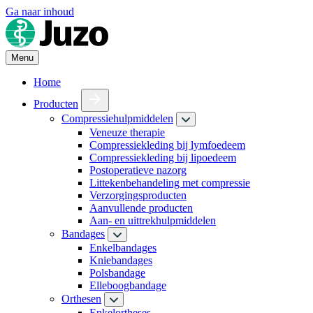
Ga naar inhoud
Menu
Home
Producten
Compressiehulpmiddelen
Veneuze therapie
Compressiekleding bij lymfoedeem
Compressiekleding bij lipoedeem
Postoperatieve nazorg
Littekenbehandeling met compressie
Verzorgingsproducten
Aanvullende producten
Aan- en uittrekhulpmiddelen
Bandages
Enkelbandages
Kniebandages
Polsbandage
Elleboogbandage
Orthesen
Enkelortheses