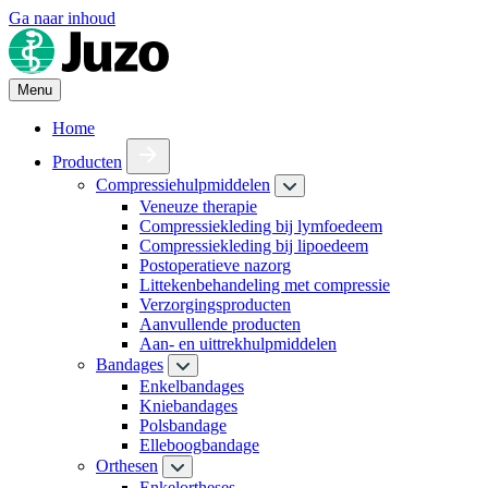
Ga naar inhoud
Menu
Home
Producten
Compressiehulpmiddelen
Veneuze therapie
Compressiekleding bij lymfoedeem
Compressiekleding bij lipoedeem
Postoperatieve nazorg
Littekenbehandeling met compressie
Verzorgingsproducten
Aanvullende producten
Aan- en uittrekhulpmiddelen
Bandages
Enkelbandages
Kniebandages
Polsbandage
Elleboogbandage
Orthesen
Enkelortheses