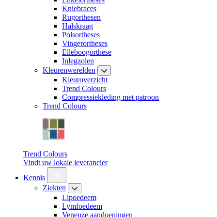
Kniebraces
Rugorthesen
Halskraag
Polsortheses
Vingerortheses
Elleboogorthese
Inlegzolen
Kleurenwerelden
Kleuroverzicht
Trend Colours
Compressiekleding met patroon
Trend Colours
Trend Colours
Vindt uw lokale leverancier
Kennis
Ziekten
Lipoedeem
Lymfoedeem
Veneuze aandoeningen