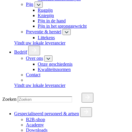
Pijn
Rugpijn
Kniepijn
Pijn in de hand
Pijn in het spronggewricht
Preventie & herstel
Littekens
Vindt uw lokale leverancier
Bedrijf
Over ons
Onze geschiedenis
Kwaliteitsnormen
Contact
Vindt uw lokale leverancier
Zoeken
Gespecialiseerd personeel & artsen
B2B-shop
Academy
Downloads