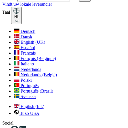
Vindt uw lokale leverancier
Taal
NL
Deutsch
Dansk
English (UK)
Español
Français
Français (Belgique)
Italiano
Nederlands
Nederlands (België)
Polski
Português
Português (Brasil)
Svenska
English (Int.)
Juzo USA
Social