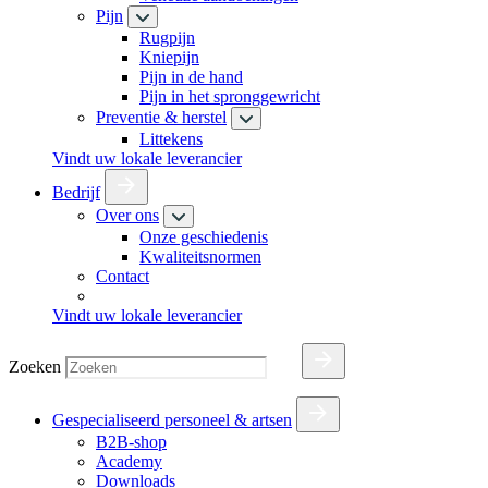
Pijn
Rugpijn
Kniepijn
Pijn in de hand
Pijn in het spronggewricht
Preventie & herstel
Littekens
Vindt uw lokale leverancier
Bedrijf
Over ons
Onze geschiedenis
Kwaliteitsnormen
Contact
Vindt uw lokale leverancier
Zoeken
Gespecialiseerd personeel & artsen
B2B-shop
Academy
Downloads