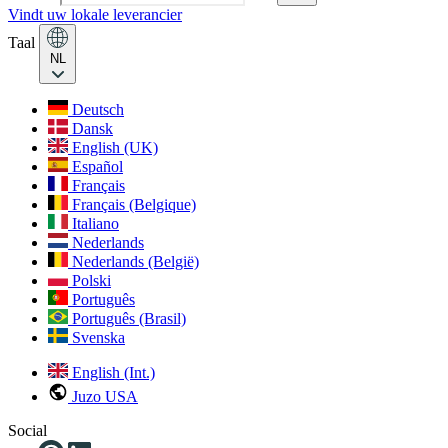
Vindt uw lokale leverancier
Taal
NL
Deutsch
Dansk
English (UK)
Español
Français
Français (Belgique)
Italiano
Nederlands
Nederlands (België)
Polski
Português
Português (Brasil)
Svenska
English (Int.)
Juzo USA
Social