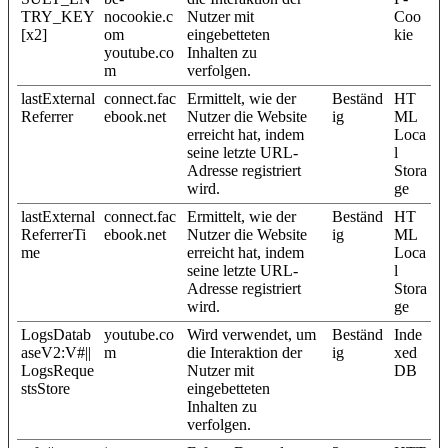
TRY_KEY
nocookie.c
Nutzer mit
Coo
[x2]
om
eingebetteten
kie
youtube.co
Inhalten zu
m
verfolgen.
lastExternal
connect.fac
Ermittelt, wie der
Beständ
HT
Referrer
ebook.net
Nutzer die Website
ig
ML
erreicht hat, indem
Loca
seine letzte URL-
l
Adresse registriert
Stora
wird.
ge
lastExternal
connect.fac
Ermittelt, wie der
Beständ
HT
ReferrerTi
ebook.net
Nutzer die Website
ig
ML
me
erreicht hat, indem
Loca
seine letzte URL-
l
Adresse registriert
Stora
wird.
ge
LogsDatab
youtube.co
Wird verwendet, um
Beständ
Inde
aseV2:V#||
m
die Interaktion der
ig
xed
LogsReque
Nutzer mit
DB
stsStore
eingebetteten
Inhalten zu
verfolgen.