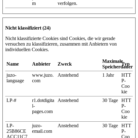
m
verfolgen.
Nicht klassifiziert (24)
Nicht klassifizierte Cookies sind Cookies, die wir gerade
versuchen zu klassifizieren, zusammen mit Anbietern von
individuellen Cookies.
Maximale
Name
Anbieter
Zweck
Typ
Speicherdauer
juzo-
www.juzo.
Anstehend
1 Jahr
HTT
language
com
P-
Coo
kie
LP-#
r1.dotdigita
Anstehend
30 Tage
HTT
l-
P-
pages.com
Coo
kie
LP-
juzo-
Anstehend
30 Tage
HTT
25B86CE
email.com
P-
ACC11C7
Coo