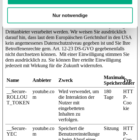
die USA durch Google, Facebook, LinkedIn, YouTube, Pinterest:
Wenn Sie Ihre Einwilligung zu den zu den Drittanbietern Google,
Facebook, LinkedIn, YouTube und Pinterest erteilen, willigen Sie
Nur notwendige
gemäß Art. 49 Abs. 1 S. 1 lit. a DS-GVO ausdrücklich ein, dass
Ihre Daten in die USA übermittelt und dort von dem jeweiligen
Drittanbieter verarbeitet werden. Wir weisen Sie ausdrücklich
darauf hin, dass laut dem Europäischen Gerichtshof in den USA
kein angemessenes Datenschutzniveau gegeben ist und Sie Ihre
Betroffenenrechte gem. Art. 12-23 DS-GVO gegebenenfalls
nicht durchsetzen können. Mit einer Einwilligung stimmen Sie
dem ausdrücklich zu. Sie können Ihre erteilte Einwilligung
jederzeit mit Wirkung für die Zukunft widerrufen.
Maximale
Name
Anbieter
Zweck
Typ
Speicherdauer
__Secure-
youtube.co
Wird verwendet, um
180
HTT
ROLLOU
m
die Interaktion der
Tage
P-
T_TOKEN
Nutzer mit
Coo
eingebetteten
kie
Inhalten zu
verfolgen.
__Secure-
youtube.co
Speichert die
Sitzung
HTT
YEC
m
Benutzereinstellunge
P-
n beim Abruf eines
Coo