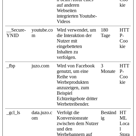
auf anderen
kie
Webseiten
integrierten Youtube-
Videos
__Secure-
youtube.co
Wird verwendet, um
180
HTT
YNID
m
die Interaktion der
Tage
P-
Nutzer mit
Coo
eingebetteten
kie
Inhalten zu
verfolgen.
_fbp
juzo.com
Wird von Facebook
3
HTT
genutzt, um eine
Monate
P-
Reihe von
Coo
Werbeprodukten
kie
anzuzeigen, zum
Beispiel
Echtzeitgebote dritter
Werbetreibender.
_gcl_ls
data.juzo.c
Verfolgt die
Beständ
HT
om
Konversionsrate
ig
ML
zwischen dem Nutzer
Loca
und den
l
Werbebannern auf
Stora