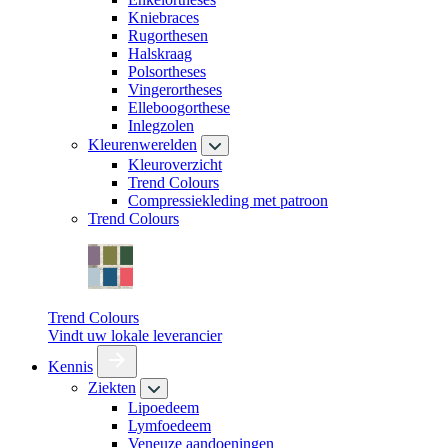
Kniebraces
Rugorthesen
Halskraag
Polsortheses
Vingerortheses
Elleboogorthese
Inlegzolen
Kleurenwerelden
Kleuroverzicht
Trend Colours
Compressiekleding met patroon
Trend Colours
Trend Colours
Vindt uw lokale leverancier
Kennis
Ziekten
Lipoedeem
Lymfoedeem
Veneuze aandoeningen