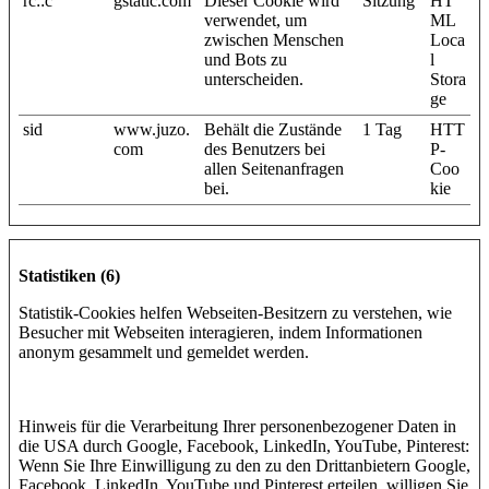
rc::c
gstatic.com
Dieser Cookie wird
Sitzung
HT
verwendet, um
ML
zwischen Menschen
Loca
und Bots zu
l
unterscheiden.
Stora
ge
sid
www.juzo.
Behält die Zustände
1 Tag
HTT
com
des Benutzers bei
P-
allen Seitenanfragen
Coo
bei.
kie
Statistiken (6)
Statistik-Cookies helfen Webseiten-Besitzern zu verstehen, wie
Besucher mit Webseiten interagieren, indem Informationen
anonym gesammelt und gemeldet werden.
Hinweis für die Verarbeitung Ihrer personenbezogener Daten in
die USA durch Google, Facebook, LinkedIn, YouTube, Pinterest:
Wenn Sie Ihre Einwilligung zu den zu den Drittanbietern Google,
Facebook, LinkedIn, YouTube und Pinterest erteilen, willigen Sie