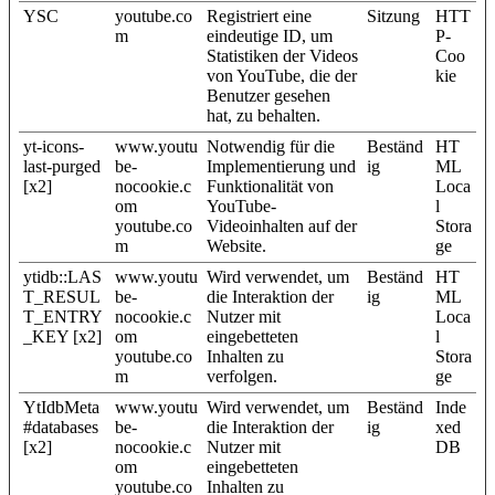
YSC
youtube.co
Registriert eine
Sitzung
HTT
m
eindeutige ID, um
P-
Statistiken der Videos
Coo
von YouTube, die der
kie
Benutzer gesehen
hat, zu behalten.
yt-icons-
www.youtu
Notwendig für die
Beständ
HT
last-purged
be-
Implementierung und
ig
ML
[x2]
nocookie.c
Funktionalität von
Loca
om
YouTube-
l
youtube.co
Videoinhalten auf der
Stora
m
Website.
ge
ytidb::LAS
www.youtu
Wird verwendet, um
Beständ
HT
T_RESUL
be-
die Interaktion der
ig
ML
T_ENTRY
nocookie.c
Nutzer mit
Loca
_KEY [x2]
om
eingebetteten
l
youtube.co
Inhalten zu
Stora
m
verfolgen.
ge
YtIdbMeta
www.youtu
Wird verwendet, um
Beständ
Inde
#databases
be-
die Interaktion der
ig
xed
[x2]
nocookie.c
Nutzer mit
DB
om
eingebetteten
youtube.co
Inhalten zu