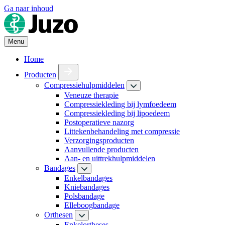
Ga naar inhoud
Menu
Home
Producten
Compressiehulpmiddelen
Veneuze therapie
Compressiekleding bij lymfoedeem
Compressiekleding bij lipoedeem
Postoperatieve nazorg
Littekenbehandeling met compressie
Verzorgingsproducten
Aanvullende producten
Aan- en uittrekhulpmiddelen
Bandages
Enkelbandages
Kniebandages
Polsbandage
Elleboogbandage
Orthesen
Enkelortheses