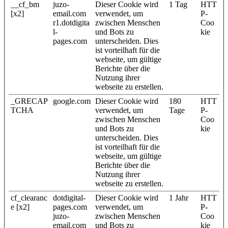
__cf_bm
juzo-
Dieser Cookie wird
1 Tag
HTT
[x2]
email.com
verwendet, um
P-
r1.dotdigita
zwischen Menschen
Coo
l-
und Bots zu
kie
pages.com
unterscheiden. Dies
ist vorteilhaft für die
webseite, um gültige
Berichte über die
Nutzung ihrer
webseite zu erstellen.
_GRECAP
google.com
Dieser Cookie wird
180
HTT
TCHA
verwendet, um
Tage
P-
zwischen Menschen
Coo
und Bots zu
kie
unterscheiden. Dies
ist vorteilhaft für die
webseite, um gültige
Berichte über die
Nutzung ihrer
webseite zu erstellen.
cf_clearanc
dotdigital-
Dieser Cookie wird
1 Jahr
HTT
e [x2]
pages.com
verwendet, um
P-
juzo-
zwischen Menschen
Coo
email.com
und Bots zu
kie