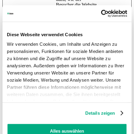
Besucher die Website
nutzt, zu generieren.
mf_initialD
cdn.mousef
Registriert Daten auf
Sitzung
HT
omQueue
low.com
dem Webseite-
ML
Verhalten der
Loca
Diese Webseite verwendet Cookies
Besucher. Dies wird
l
für interne Analysen
Stora
Wir verwenden Cookies, um Inhalte und Anzeigen zu
und Webseite-
ge
Optimierung
personalisieren, Funktionen für soziale Medien anbieten
verwendet.
zu können und die Zugriffe auf unsere Website zu
analysieren. Außerdem geben wir Informationen zu Ihrer
Verwendung unserer Website an unsere Partner für
soziale Medien, Werbung und Analysen weiter. Unsere
Marketing (27)
Partner führen diese Informationen möglicherweise mit
Marketing-Cookies werden verwendet, um Besuchern auf
weiteren Daten zusammen, die Sie ihnen bereitgestellt
Webseiten zu folgen. Die Absicht ist, Anzeigen zu zeigen, die
relevant und ansprechend für den einzelnen Benutzer sind und
haben oder die sie im Rahmen Ihrer Nutzung der Dienste
daher wertvoller für Publisher und werbetreibende Drittparteien
gesammelt haben. Sie geben Einwilligung zu unseren
sind.
Details zeigen
Cookies, wenn Sie unsere Webseite weiterhin nutzen.
Weitere Informationen finden Sie in
unserer
Datenschutzerklärung
und
Impressum
.
Alles auswählen
Hinweis für die Verarbeitung Ihrer personenbezogener Daten in