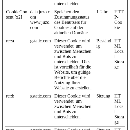
unterscheiden.
CookieCon
data.juzo.c
Speichert den
1 Jahr
HTT
sent [x2]
om
Zustimmungsstatus
P-
www.juzo.
des Benutzers für
Coo
com
Cookies auf der
kie
aktuellen Domäne.
rc::a
gstatic.com
Dieser Cookie wird
Beständ
HT
verwendet, um
ig
ML
zwischen Menschen
Loca
und Bots zu
l
unterscheiden. Dies
Stora
ist vorteilhaft für die
ge
Website, um gültige
Berichte über die
Nutzung Ihrer
Website zu erstellen.
rc::b
gstatic.com
Dieser Cookie wird
Sitzung
HT
verwendet, um
ML
zwischen Menschen
Loca
und Bots zu
l
unterscheiden.
Stora
ge