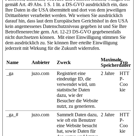
gemäß Art. 49 Abs. 1 S. 1 lit. a DS-GVO ausdrücklich ein, dass
Ihre Daten in die USA übermittelt und dort von dem jeweiligen
Drittanbieter verarbeitet werden. Wir weisen Sie ausdrücklich
darauf hin, dass laut dem Europäischen Gerichtshof in den USA
kein angemessenes Datenschutzniveau gegeben ist und Sie Ihre
Betroffenenrechte gem. Art. 12-23 DS-GVO gegebenenfalls
nicht durchsetzen können. Mit einer Einwilligung stimmen Sie
dem ausdrücklich zu. Sie können Ihre erteilte Einwilligung
jederzeit mit Wirkung für die Zukunft widerrufen.
Maximale
Name
Anbieter
Zweck
Typ
Speicherdauer
_ga
juzo.com
Registriert eine
2 Jahre
HTT
eindeutige ID, die
P-
verwendet wird, um
Coo
statistische Daten
kie
dazu, wie der
Besucher die Website
nutzt, zu generieren.
_ga_#
juzo.com
Sammelt Daten dazu,
2 Jahre
HTT
wie oft ein Benutzer
P-
eine Website besucht
Coo
hat, sowie Daten für
kie