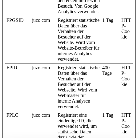
den ersten und letzten
Besuch. Von Google
Analytics verwendet.
FPGSID
juzo.com
Registriert statistische
1 Tag
HTT
Daten über das
P-
Verhalten der
Coo
Besucher auf der
kie
Website. Wird vom
Website-Betreiber für
internes Analytics
verwendet.
FPID
juzo.com
Registriert statistische
400
HTT
Daten über das
Tage
P-
Verhalten der
Coo
Besucher auf der
kie
Webseite. Wird vom
Webmaster für
interne Analysen
verwendet.
FPLC
juzo.com
Registriert eine
1 Tag
HTT
eindeutige ID, die
P-
verwendet wird, um
Coo
statistische Daten
kie
dazu, wie der