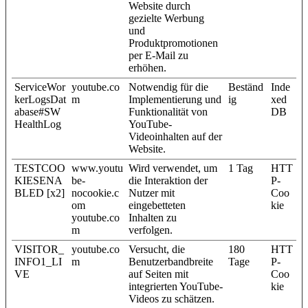
Website durch
gezielte Werbung
und
Produktpromotionen
per E-Mail zu
erhöhen.
ServiceWor
youtube.co
Notwendig für die
Beständ
Inde
kerLogsDat
m
Implementierung und
ig
xed
abase#SW
Funktionalität von
DB
HealthLog
YouTube-
Videoinhalten auf der
Website.
TESTCOO
www.youtu
Wird verwendet, um
1 Tag
HTT
KIESENA
be-
die Interaktion der
P-
BLED [x2]
nocookie.c
Nutzer mit
Coo
om
eingebetteten
kie
youtube.co
Inhalten zu
m
verfolgen.
VISITOR_
youtube.co
Versucht, die
180
HTT
INFO1_LI
m
Benutzerbandbreite
Tage
P-
VE
auf Seiten mit
Coo
integrierten YouTube-
kie
Videos zu schätzen.