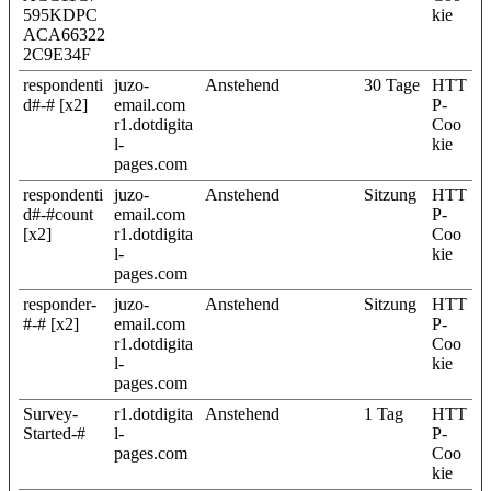
595KDPC
kie
ACA66322
2C9E34F
respondenti
juzo-
Anstehend
30 Tage
HTT
d#-# [x2]
email.com
P-
r1.dotdigita
Coo
l-
kie
pages.com
respondenti
juzo-
Anstehend
Sitzung
HTT
d#-#count
email.com
P-
[x2]
r1.dotdigita
Coo
l-
kie
pages.com
responder-
juzo-
Anstehend
Sitzung
HTT
#-# [x2]
email.com
P-
r1.dotdigita
Coo
l-
kie
pages.com
Survey-
r1.dotdigita
Anstehend
1 Tag
HTT
Started-#
l-
P-
pages.com
Coo
kie