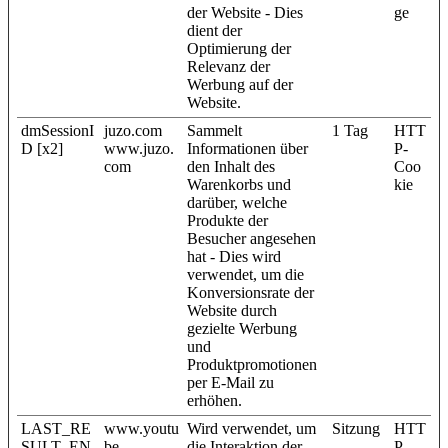
der Website - Dies
ge
dient der
Optimierung der
Relevanz der
Werbung auf der
Website.
dmSessionI
juzo.com
Sammelt
1 Tag
HTT
D [x2]
www.juzo.
Informationen über
P-
com
den Inhalt des
Coo
Warenkorbs und
kie
darüber, welche
Produkte der
Besucher angesehen
hat - Dies wird
verwendet, um die
Konversionsrate der
Website durch
gezielte Werbung
und
Produktpromotionen
per E-Mail zu
erhöhen.
LAST_RE
www.youtu
Wird verwendet, um
Sitzung
HTT
SULT_EN
be-
die Interaktion der
P-