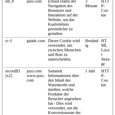
mf_#
juzo.com
Erfasst Daten der
3
HTT
Navigation des
Monate
P-
Benutzers und
Coo
Interaktion auf der
kie
Website, um das
Kauferlebnis
persönlicher zu
gestalten.
rc::f
gstatic.com
Dieser Cookie wird
Beständ
HT
verwendet, um
ig
ML
zwischen Menschen
Loca
und Bots zu
l
unterscheiden.
Stora
ge
recordID
juzo.com
Sammelt
1 Jahr
HTT
[x2]
www.juzo.
Informationen über
P-
com
den Inhalt des
Coo
Warenkorbs und
kie
darüber, welche
Produkte der
Besucher angesehen
hat - Dies wird
verwendet, um die
Konversionsrate der