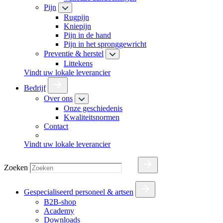
Pijn
Rugpijn
Kniepijn
Pijn in de hand
Pijn in het spronggewricht
Preventie & herstel
Littekens
Vindt uw lokale leverancier
Bedrijf
Over ons
Onze geschiedenis
Kwaliteitsnormen
Contact
Vindt uw lokale leverancier
Zoeken
Gespecialiseerd personeel & artsen
B2B-shop
Academy
Downloads