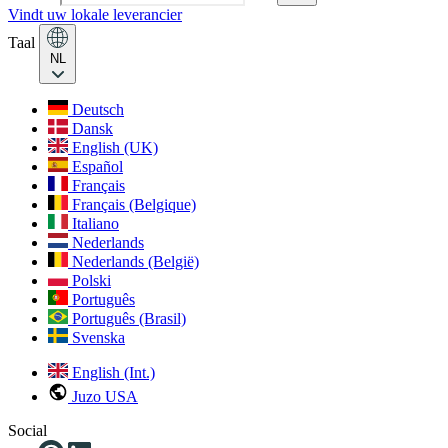
Vindt uw lokale leverancier
Taal
NL
Deutsch
Dansk
English (UK)
Español
Français
Français (Belgique)
Italiano
Nederlands
Nederlands (België)
Polski
Português
Português (Brasil)
Svenska
English (Int.)
Juzo USA
Social