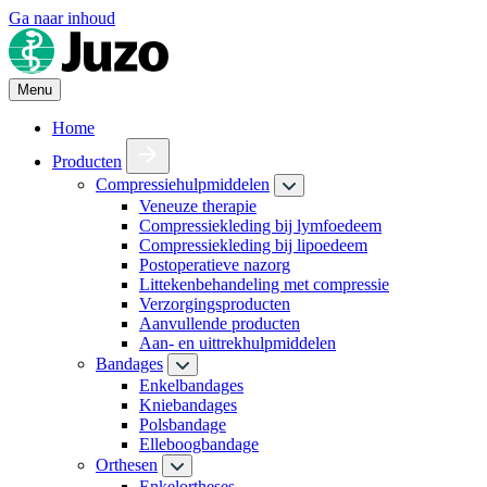
Ga naar inhoud
Menu
Home
Producten
Compressiehulpmiddelen
Veneuze therapie
Compressiekleding bij lymfoedeem
Compressiekleding bij lipoedeem
Postoperatieve nazorg
Littekenbehandeling met compressie
Verzorgingsproducten
Aanvullende producten
Aan- en uittrekhulpmiddelen
Bandages
Enkelbandages
Kniebandages
Polsbandage
Elleboogbandage
Orthesen
Enkelortheses