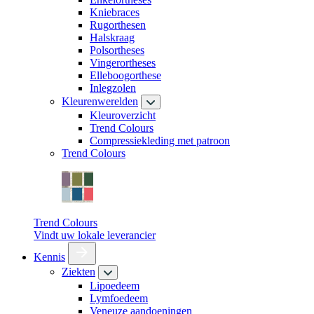
Kniebraces
Rugorthesen
Halskraag
Polsortheses
Vingerortheses
Elleboogorthese
Inlegzolen
Kleurenwerelden
Kleuroverzicht
Trend Colours
Compressiekleding met patroon
Trend Colours
Trend Colours
Vindt uw lokale leverancier
Kennis
Ziekten
Lipoedeem
Lymfoedeem
Veneuze aandoeningen