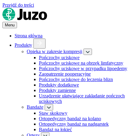
Przejdź do treści
Menu
Strona główna
Produkty
Opieka w zakresie kompresji
Pończochy uciskowe
Pończochy uciskowe na obrzęk limfatyczny
Pończochy uciskowe w przypadku lipoedemy
Zaopatrzenie pooperacyjne
Pończochy uciskowe do leczenia blizn
Produkty dodatkowe
Produkty zamienne
Urządzenie ułatwiające zakładanie pończoch
uciskowych
Bandaże
Staw skokowy
Ortopedyczny bandaż na kolano
Ortopedyczny bandaż na nadgarstek
Bandaż na łokieć
Ortezy