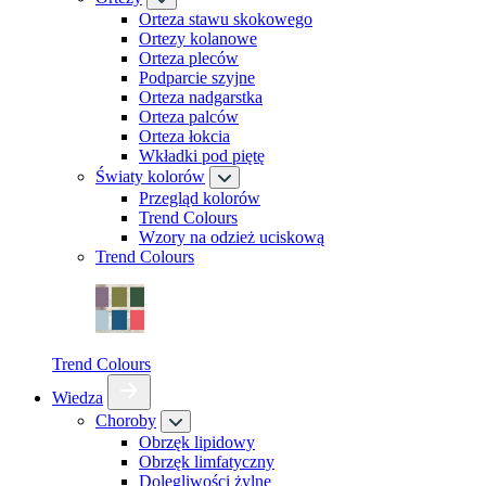
Orteza stawu skokowego
Ortezy kolanowe
Orteza pleców
Podparcie szyjne
Orteza nadgarstka
Orteza palców
Orteza łokcia
Wkładki pod piętę
Światy kolorów
Przegląd kolorów
Trend Colours
Wzory na odzież uciskową
Trend Colours
Trend Colours
Wiedza
Choroby
Obrzęk lipidowy
Obrzęk limfatyczny
Dolegliwości żylne