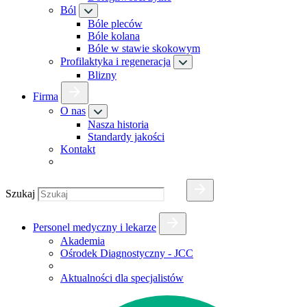
Ból
Bóle pleców
Bóle kolana
Bóle w stawie skokowym
Profilaktyka i regeneracja
Blizny
Firma
O nas
Nasza historia
Standardy jakości
Kontakt
Szukaj
Personel medyczny i lekarze
Akademia
Ośrodek Diagnostyczny - JCC
Aktualności dla specjalistów