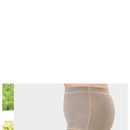
Changing this current slide of this carousel will change the current sli