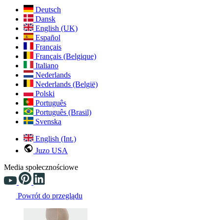
Deutsch
Dansk
English (UK)
Español
Français
Français (Belgique)
Italiano
Nederlands
Nederlands (België)
Polski
Português
Português (Brasil)
Svenska
English (Int.)
Juzo USA
Media społecznościowe
Powrót do przeglądu
Changing the current slide of this carousel will change the current sli