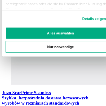
bereitgestellt haben oder die sie im Rahmen Ihrer Nutzung d
Dienste gesammelt haben. Sie geben Einwilligung zu unsere
Cookies, wenn Sie unsere Webseite weiterhin nutzen.
Details zeigen
Weitere Informationen finden Sie in
unserer
Datenschutzerklärung
und
Impressum
.
Alles auswählen
Nur notwendige
Juzo ScarPrime Seamless
Szybka, bezpośrednia dostawa bezszwowych
wyrobów w rozmiarach standardowych