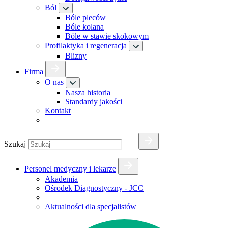
Ból
Bóle pleców
Bóle kolana
Bóle w stawie skokowym
Profilaktyka i regeneracja
Blizny
Firma
O nas
Nasza historia
Standardy jakości
Kontakt
Szukaj
Personel medyczny i lekarze
Akademia
Ośrodek Diagnostyczny - JCC
Aktualności dla specjalistów