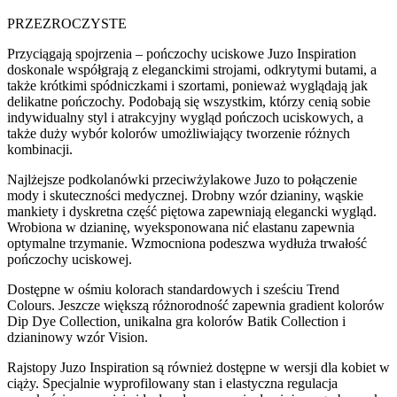
PRZEZROCZYSTE
Przyciągają spojrzenia – pończochy uciskowe Juzo Inspiration
doskonale współgrają z eleganckimi strojami, odkrytymi butami, a
także krótkimi spódniczkami i szortami, ponieważ wyglądają jak
delikatne pończochy. Podobają się wszystkim, którzy cenią sobie
indywidualny styl i atrakcyjny wygląd pończoch uciskowych, a
także duży wybór kolorów umożliwiający tworzenie różnych
kombinacji.
Najlżejsze podkolanówki przeciwżylakowe Juzo to połączenie
mody i skuteczności medycznej. Drobny wzór dzianiny, wąskie
mankiety i dyskretna część piętowa zapewniają elegancki wygląd.
Wrobiona w dzianinę, wyeksponowana nić elastanu zapewnia
optymalne trzymanie. Wzmocniona podeszwa wydłuża trwałość
pończochy uciskowej.
Dostępne w ośmiu kolorach standardowych i sześciu Trend
Colours. Jeszcze większą różnorodność zapewnia gradient kolorów
Dip Dye Collection, unikalna gra kolorów Batik Collection i
dzianinowy wzór Vision.
Rajstopy Juzo Inspiration są również dostępne w wersji dla kobiet w
ciąży. Specjalnie wyprofilowany stan i elastyczna regulacja