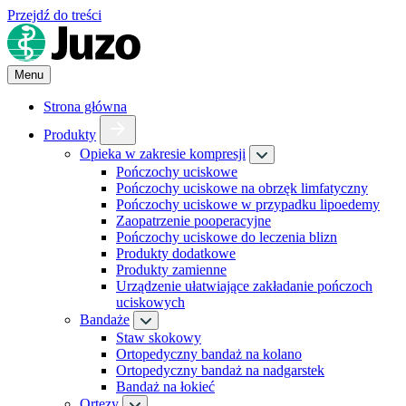
Przejdź do treści
Menu
Strona główna
Produkty
Opieka w zakresie kompresji
Pończochy uciskowe
Pończochy uciskowe na obrzęk limfatyczny
Pończochy uciskowe w przypadku lipoedemy
Zaopatrzenie pooperacyjne
Pończochy uciskowe do leczenia blizn
Produkty dodatkowe
Produkty zamienne
Urządzenie ułatwiające zakładanie pończoch
uciskowych
Bandaże
Staw skokowy
Ortopedyczny bandaż na kolano
Ortopedyczny bandaż na nadgarstek
Bandaż na łokieć
Ortezy