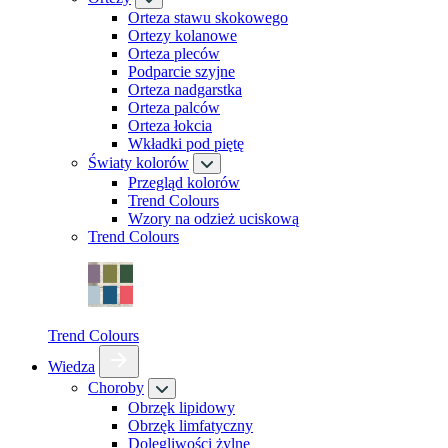
Orteza stawu skokowego
Ortezy kolanowe
Orteza pleców
Podparcie szyjne
Orteza nadgarstka
Orteza palców
Orteza łokcia
Wkładki pod piętę
Światy kolorów
Przegląd kolorów
Trend Colours
Wzory na odzież uciskową
Trend Colours
Trend Colours
Wiedza
Choroby
Obrzęk lipidowy
Obrzęk limfatyczny
Dolegliwości żylne