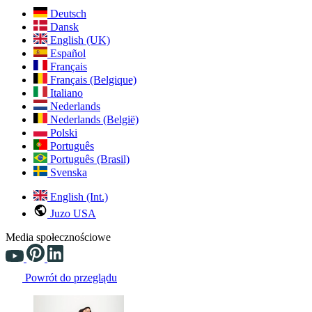
Deutsch
Dansk
English (UK)
Español
Français
Français (Belgique)
Italiano
Nederlands
Nederlands (België)
Polski
Português
Português (Brasil)
Svenska
English (Int.)
Juzo USA
Media społecznościowe
Powrót do przeglądu
Changing the current slide of this carousel will change the current sli