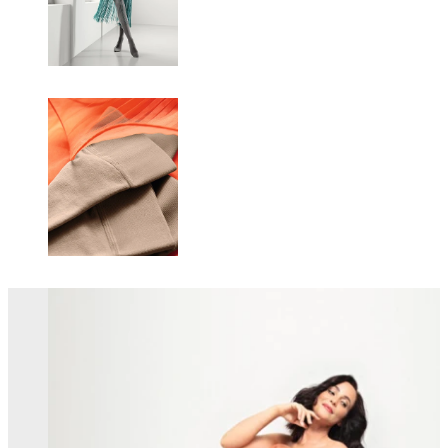
Changing this current slide of this carousel will change the current sli