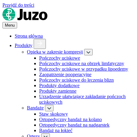
Przejdź do treści
Menu
Strona główna
Produkty
Opieka w zakresie kompresji
Pończochy uciskowe
Pończochy uciskowe na obrzęk limfatyczny
Pończochy uciskowe w przypadku lipoedemy
Zaopatrzenie pooperacyjne
Pończochy uciskowe do leczenia blizn
Produkty dodatkowe
Produkty zamienne
Urządzenie ułatwiające zakładanie pończoch
uciskowych
Bandaże
Staw skokowy
Ortopedyczny bandaż na kolano
Ortopedyczny bandaż na nadgarstek
Bandaż na łokieć
Ortezy