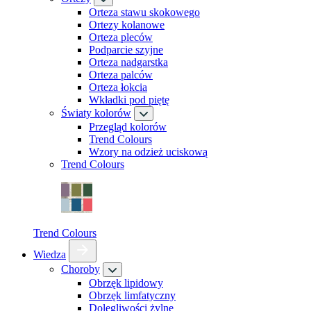
Orteza stawu skokowego
Ortezy kolanowe
Orteza pleców
Podparcie szyjne
Orteza nadgarstka
Orteza palców
Orteza łokcia
Wkładki pod piętę
Światy kolorów
Przegląd kolorów
Trend Colours
Wzory na odzież uciskową
Trend Colours
Trend Colours
Wiedza
Choroby
Obrzęk lipidowy
Obrzęk limfatyczny
Dolegliwości żylne