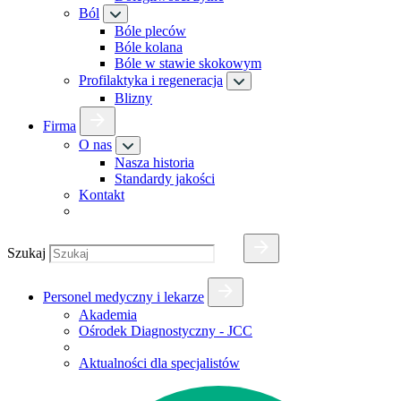
Ból
Bóle pleców
Bóle kolana
Bóle w stawie skokowym
Profilaktyka i regeneracja
Blizny
Firma
O nas
Nasza historia
Standardy jakości
Kontakt
Szukaj
Personel medyczny i lekarze
Akademia
Ośrodek Diagnostyczny - JCC
Aktualności dla specjalistów