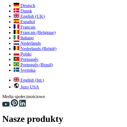
Deutsch
Dansk
English (UK)
Español
Français
Français (Belgique)
Italiano
Nederlands
Nederlands (België)
Polski
Português
Português (Brasil)
Svenska
English (Int.)
Juzo USA
Media społecznościowe
Nasze produkty