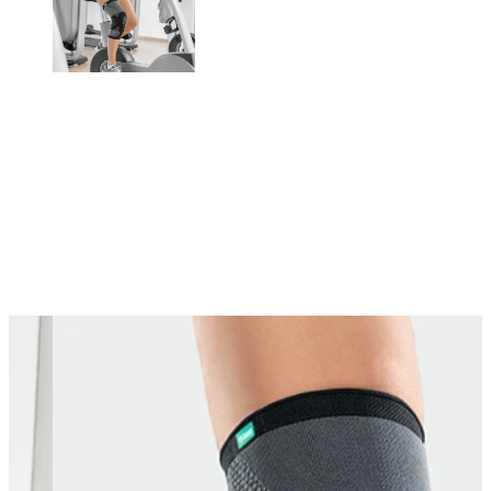
Changing this current slide of this carousel will change the current sli