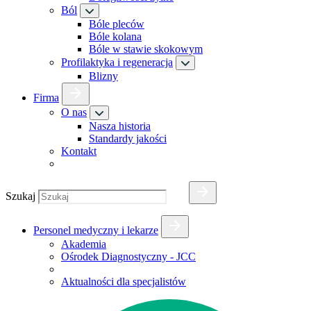
Ból
Bóle pleców
Bóle kolana
Bóle w stawie skokowym
Profilaktyka i regeneracja
Blizny
Firma
O nas
Nasza historia
Standardy jakości
Kontakt
Szukaj
Personel medyczny i lekarze
Akademia
Ośrodek Diagnostyczny - JCC
Aktualności dla specjalistów