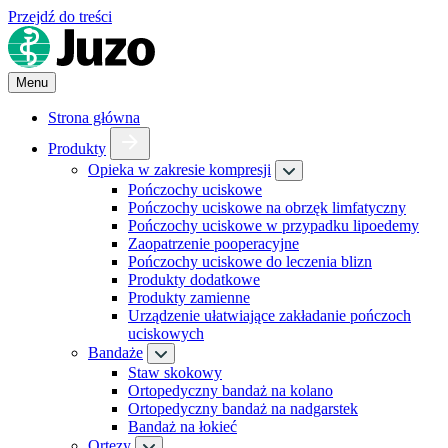
Przejdź do treści
Menu
Strona główna
Produkty
Opieka w zakresie kompresji
Pończochy uciskowe
Pończochy uciskowe na obrzęk limfatyczny
Pończochy uciskowe w przypadku lipoedemy
Zaopatrzenie pooperacyjne
Pończochy uciskowe do leczenia blizn
Produkty dodatkowe
Produkty zamienne
Urządzenie ułatwiające zakładanie pończoch
uciskowych
Bandaże
Staw skokowy
Ortopedyczny bandaż na kolano
Ortopedyczny bandaż na nadgarstek
Bandaż na łokieć
Ortezy