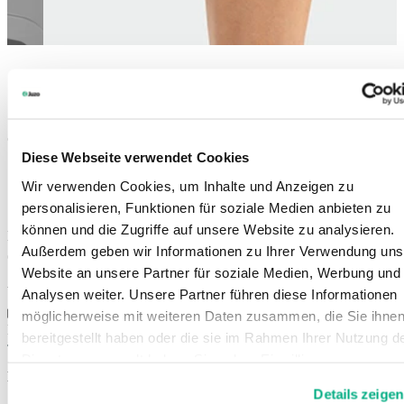
JuzoPro Patella Xtec Plus
Orteza do modyfikacji toru ruchu rzepki
Diese Webseite verwendet Cookies
W przypadku zespołu bólu rzepkowo-udowego
Wir verwenden Cookies, um Inhalte und Anzeigen zu
Centrowanie rzepki
Odciążenie ścięgna rzepki
personalisieren, Funktionen für soziale Medien anbieten zu
können und die Zugriffe auf unsere Website zu analysieren.
Kolory:
Außerdem geben wir Informationen zu Ihrer Verwendung uns
Website an unsere Partner für soziale Medien, Werbung und
Art. 1812
Analysen weiter. Unsere Partner führen diese Informationen
möglicherweise mit weiteren Daten zusammen, die Sie ihne
Dla sprzedawców specjalistycznych
bereitgestellt haben oder die sie im Rahmen Ihrer Nutzung d
Dienste gesammelt haben. Sie geben Einwilligung zu unsere
Do kontroli toru ruchu rzepki
Cookies, wenn Sie unsere Webseite weiterhin nutzen.
Details zeigen
Weitere Informationen finden Sie in