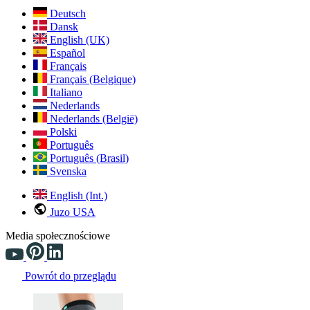
Deutsch
Dansk
English (UK)
Español
Français
Français (Belgique)
Italiano
Nederlands
Nederlands (België)
Polski
Português
Português (Brasil)
Svenska
English (Int.)
Juzo USA
Media społecznościowe
Powrót do przeglądu
Changing the current slide of this carousel will change the current sli