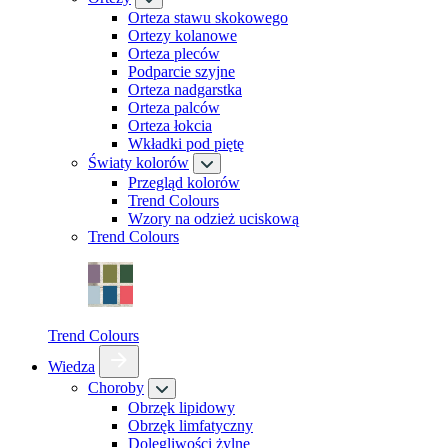
Orteza stawu skokowego
Ortezy kolanowe
Orteza pleców
Podparcie szyjne
Orteza nadgarstka
Orteza palców
Orteza łokcia
Wkładki pod piętę
Światy kolorów
Przegląd kolorów
Trend Colours
Wzory na odzież uciskową
Trend Colours
Trend Colours
Wiedza
Choroby
Obrzęk lipidowy
Obrzęk limfatyczny
Dolegliwości żylne