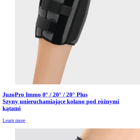
JuzoPro Immo 0° / 20° / 20° Plus
Szyny unieruchamiające kolano pod różnymi
kątami
Learn more