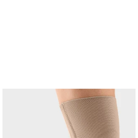
Changing this current slide of this carousel will change the current sli