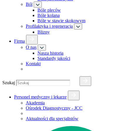
Ból
Bóle pleców
Bóle kolana
Bóle w stawie skokowym
Profilaktyka i regeneracja
Blizny
Firma
O nas
Nasza historia
Standardy jakości
Kontakt
Szukaj
Personel medyczny i lekarze
Akademia
Ośrodek Diagnostyczny - JCC
Aktualności dla specjalistów