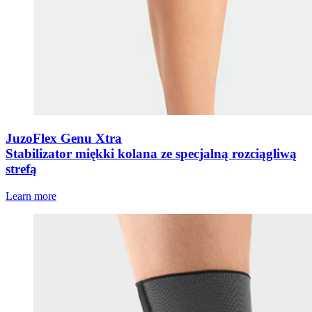
JuzoFlex Genu Xtra
Stabilizator miękki kolana ze specjalną rozciągliwą
strefą
Learn more