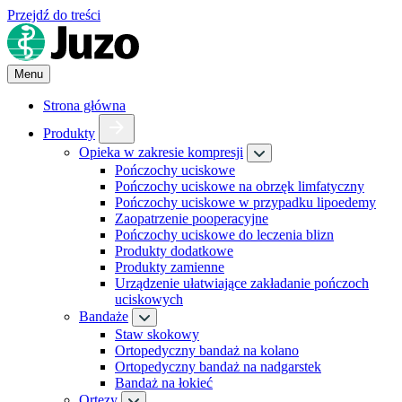
Przejdź do treści
Menu
Strona główna
Produkty
Opieka w zakresie kompresji
Pończochy uciskowe
Pończochy uciskowe na obrzęk limfatyczny
Pończochy uciskowe w przypadku lipoedemy
Zaopatrzenie pooperacyjne
Pończochy uciskowe do leczenia blizn
Produkty dodatkowe
Produkty zamienne
Urządzenie ułatwiające zakładanie pończoch
uciskowych
Bandaże
Staw skokowy
Ortopedyczny bandaż na kolano
Ortopedyczny bandaż na nadgarstek
Bandaż na łokieć
Ortezy