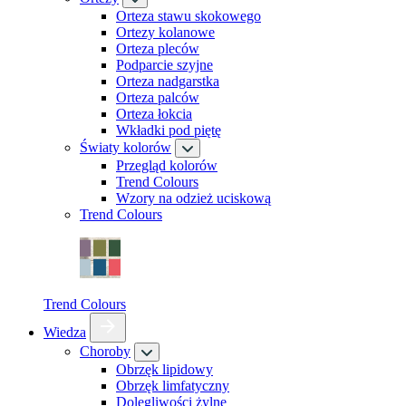
Orteza stawu skokowego
Ortezy kolanowe
Orteza pleców
Podparcie szyjne
Orteza nadgarstka
Orteza palców
Orteza łokcia
Wkładki pod piętę
Światy kolorów
Przegląd kolorów
Trend Colours
Wzory na odzież uciskową
Trend Colours
Trend Colours
Wiedza
Choroby
Obrzęk lipidowy
Obrzęk limfatyczny
Dolegliwości żylne