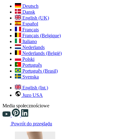
Deutsch
Dansk
English (UK)
Español
Français
Français (Belgique)
Italiano
Nederlands
Nederlands (België)
Polski
Português
Português (Brasil)
Svenska
English (Int.)
Juzo USA
Media społecznościowe
Powrót do przeglądu
Changing the current slide of this carousel will change the current sli