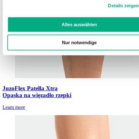
Cookies, wenn Sie unsere Webseite weiterhin nutzen.
Details zeigen
Weitere Informationen finden Sie in
unserer
Datenschutzerklärung
und
Impressum
.
Alles auswählen
Nur notwendige
JuzoFlex Patella Xtra
Opaska na więzadło rzepki
Learn more