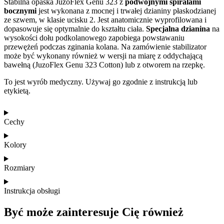
Stabilna opaska JuzoFlex Genu 323 z
podwójnymi spiralami
bocznymi
jest wykonana z mocnej i trwałej dzianiny płaskodzianej
ze szwem, w klasie ucisku 2. Jest anatomicznie wyprofilowana i
dopasowuje się optymalnie do kształtu ciała.
Specjalna dzianina
na
wysokości dołu podkolanowego zapobiega powstawaniu
przewężeń podczas zginania kolana. Na zamówienie stabilizator
może być wykonany również w wersji na miarę z oddychającą
bawełną (JuzoFlex Genu 323 Cotton) lub z otworem na rzepkę.
To jest wyrób medyczny. Używaj go zgodnie z instrukcją lub
etykietą.
Cechy
Kolory
Rozmiary
Instrukcja obsługi
Być może zainteresuje Cię również