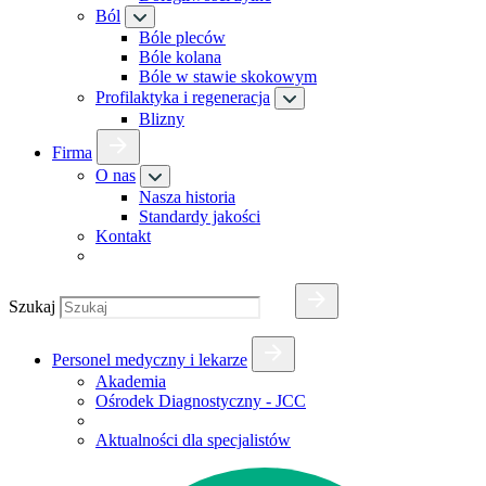
Ból
Bóle pleców
Bóle kolana
Bóle w stawie skokowym
Profilaktyka i regeneracja
Blizny
Firma
O nas
Nasza historia
Standardy jakości
Kontakt
Szukaj
Personel medyczny i lekarze
Akademia
Ośrodek Diagnostyczny - JCC
Aktualności dla specjalistów