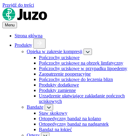
Przejdź do treści
Menu
Strona główna
Produkty
Opieka w zakresie kompresji
Pończochy uciskowe
Pończochy uciskowe na obrzęk limfatyczny
Pończochy uciskowe w przypadku lipoedemy
Zaopatrzenie pooperacyjne
Pończochy uciskowe do leczenia blizn
Produkty dodatkowe
Produkty zamienne
Urządzenie ułatwiające zakładanie pończoch
uciskowych
Bandaże
Staw skokowy
Ortopedyczny bandaż na kolano
Ortopedyczny bandaż na nadgarstek
Bandaż na łokieć
Ortezy