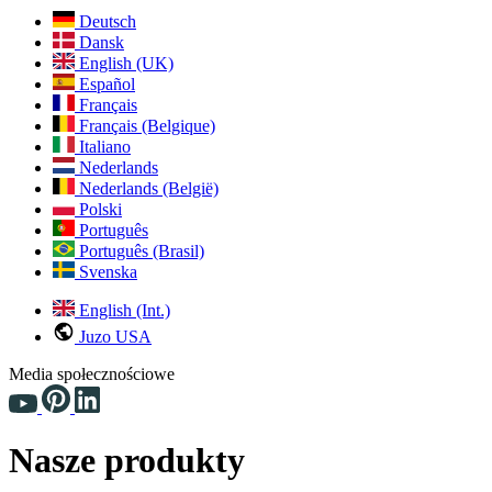
Deutsch
Dansk
English (UK)
Español
Français
Français (Belgique)
Italiano
Nederlands
Nederlands (België)
Polski
Português
Português (Brasil)
Svenska
English (Int.)
Juzo USA
Media społecznościowe
Nasze produkty