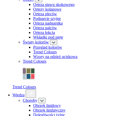
Orteza stawu skokowego
Ortezy kolanowe
Orteza pleców
Podparcie szyjne
Orteza nadgarstka
Orteza palców
Orteza łokcia
Wkładki pod piętę
Światy kolorów
Przegląd kolorów
Trend Colours
Wzory na odzież uciskową
Trend Colours
Trend Colours
Wiedza
Choroby
Obrzęk lipidowy
Obrzęk limfatyczny
Dolegliwości żylne