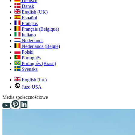
Deutsch
Dansk
English (UK)
Español
Français
Français (Belgique)
Italiano
Nederlands
Nederlands (België)
Polski
Português
Português (Brasil)
Svenska
English (Int.)
Juzo USA
Media społecznościowe