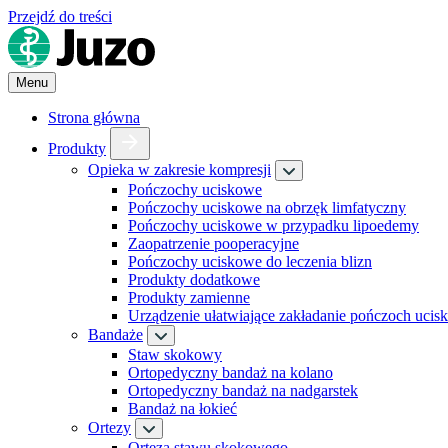
Przejdź do treści
Menu
Strona główna
Produkty
Opieka w zakresie kompresji
Pończochy uciskowe
Pończochy uciskowe na obrzęk limfatyczny
Pończochy uciskowe w przypadku lipoedemy
Zaopatrzenie pooperacyjne
Pończochy uciskowe do leczenia blizn
Produkty dodatkowe
Produkty zamienne
Urządzenie ułatwiające zakładanie pończoch uci
Bandaże
Staw skokowy
Ortopedyczny bandaż na kolano
Ortopedyczny bandaż na nadgarstek
Bandaż na łokieć
Ortezy
Orteza stawu skokowego