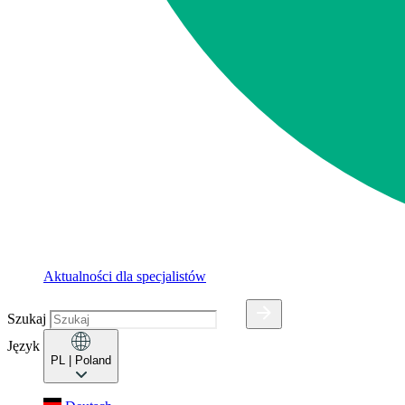
Aktualności dla specjalistów
Szukaj
Język
PL
| Poland