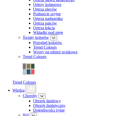
Ortezy kolanowe
Orteza pleców
Podparcie szyjne
Orteza nadgarstka
Orteza palców
Orteza łokcia
Wkładki pod piętę
Światy kolorów
Przegląd kolorów
Trend Colours
Wzory na odzież uciskową
Trend Colours
Trend Colours
Wiedza
Choroby
Obrzęk lipidowy
Obrzęk limfatyczny
Dolegliwości żylne
Ból