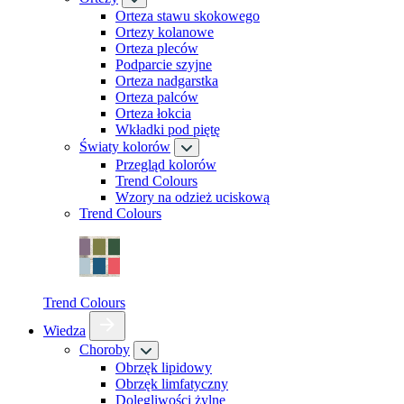
Orteza stawu skokowego
Ortezy kolanowe
Orteza pleców
Podparcie szyjne
Orteza nadgarstka
Orteza palców
Orteza łokcia
Wkładki pod piętę
Światy kolorów
Przegląd kolorów
Trend Colours
Wzory na odzież uciskową
Trend Colours
Trend Colours
Wiedza
Choroby
Obrzęk lipidowy
Obrzęk limfatyczny
Dolegliwości żylne