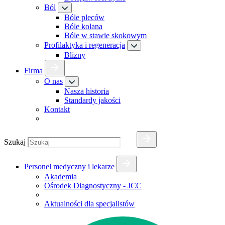
Ból
Bóle pleców
Bóle kolana
Bóle w stawie skokowym
Profilaktyka i regeneracja
Blizny
Firma
O nas
Nasza historia
Standardy jakości
Kontakt
Szukaj
Personel medyczny i lekarze
Akademia
Ośrodek Diagnostyczny - JCC
Aktualności dla specjalistów