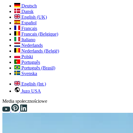
Deutsch
Dansk
English (UK)
Español
Français
Français (Belgique)
Italiano
Nederlands
Nederlands (België)
Polski
Português
Português (Brasil)
Svenska
English (Int.)
Juzo USA
Media społecznościowe