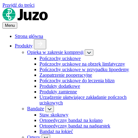
Przejdź do treści
Menu
Strona główna
Produkty
Opieka w zakresie kompresji
Pończochy uciskowe
Pończochy uciskowe na obrzęk limfatyczny
Pończochy uciskowe w przypadku lipoedemy
Zaopatrzenie pooperacyjne
Pończochy uciskowe do leczenia blizn
Produkty dodatkowe
Produkty zamienne
Urządzenie ułatwiające zakładanie pończoch
uciskowych
Bandaże
Staw skokowy
Ortopedyczny bandaż na kolano
Ortopedyczny bandaż na nadgarstek
Bandaż na łokieć
Ortezy