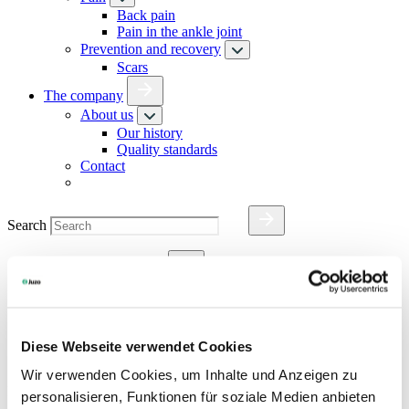
Back pain
Pain in the ankle joint
Prevention and recovery
Scars
The company
About us
Our history
Quality standards
Contact
Search
Specialists & doctors
Academy
Medical Device Regulation (MDR)
Diese Webseite verwendet Cookies
Search
Wir verwenden Cookies, um Inhalte und Anzeigen zu
Language
personalisieren, Funktionen für soziale Medien anbieten
EN
| United States