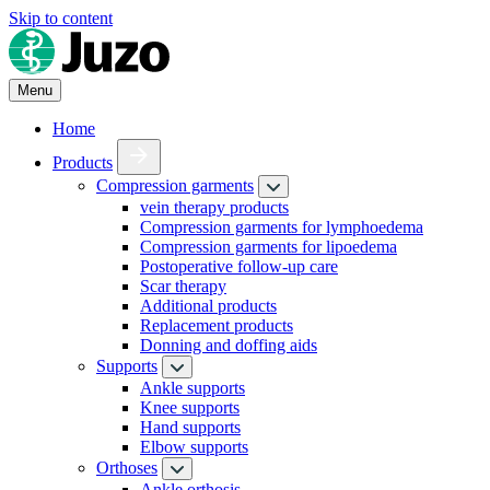
Skip to content
Menu
Home
Products
Compression garments
vein therapy products
Compression garments for lymphoedema
Compression garments for lipoedema
Postoperative follow-up care
Scar therapy
Additional products
Replacement products
Donning and doffing aids
Supports
Ankle supports
Knee supports
Hand supports
Elbow supports
Orthoses
Ankle orthosis