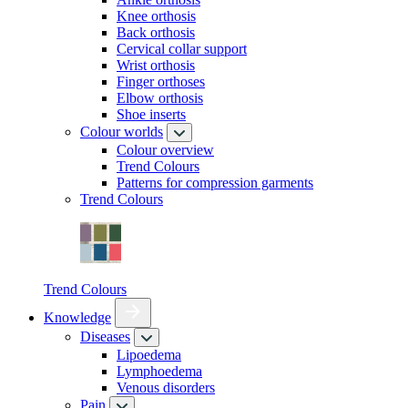
Knee orthosis
Back orthosis
Cervical collar support
Wrist orthosis
Finger orthoses
Elbow orthosis
Shoe inserts
Colour worlds
Colour overview
Trend Colours
Patterns for compression garments
Trend Colours
Trend Colours
Knowledge
Diseases
Lipoedema
Lymphoedema
Venous disorders
Pain