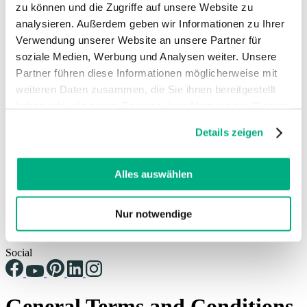
zu können und die Zugriffe auf unsere Website zu
analysieren. Außerdem geben wir Informationen zu Ihrer
Deutsch
Verwendung unserer Website an unsere Partner für
Dansk
soziale Medien, Werbung und Analysen weiter. Unsere
English (UK)
Español
Partner führen diese Informationen möglicherweise mit
Français
weiteren Daten zusammen, die Sie ihnen bereitgestellt
Français (Belgique)
haben oder die sie im Rahmen Ihrer Nutzung der Dienste
Italiano
gesammelt haben. Sie geben Einwilligung zu unseren
Nederlands
Details zeigen
Nederlands (België)
Cookies, wenn Sie unsere Webseite weiterhin nutzen.
Polski
Weitere Informationen finden Sie in
Português
unserer
Datenschutzerklärung
und
Impressum
.
Alles auswählen
Português (Brasil)
Svenska
English (Int.)
Nur notwendige
Juzo USA
Social
General Terms and Conditions