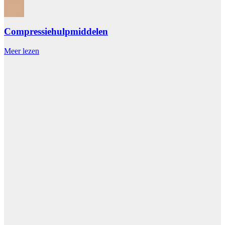
Compressiehulpmiddelen
Meer lezen
M