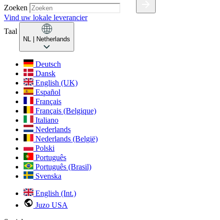
Zoeken
Vind uw lokale leverancier
Taal
NL
| Netherlands
Deutsch
Dansk
English (UK)
Español
Français
Français (Belgique)
Italiano
Nederlands
Nederlands (België)
Polski
Português
Português (Brasil)
Svenska
English (Int.)
Juzo USA