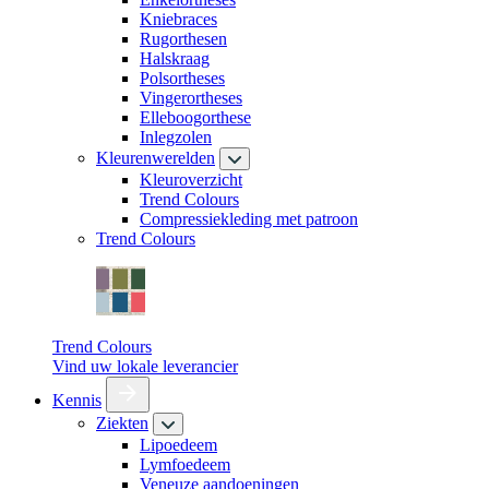
Kniebraces
Rugorthesen
Halskraag
Polsortheses
Vingerortheses
Elleboogorthese
Inlegzolen
Kleurenwerelden
Kleuroverzicht
Trend Colours
Compressiekleding met patroon
Trend Colours
Trend Colours
Vind uw lokale leverancier
Kennis
Ziekten
Lipoedeem
Lymfoedeem
Veneuze aandoeningen