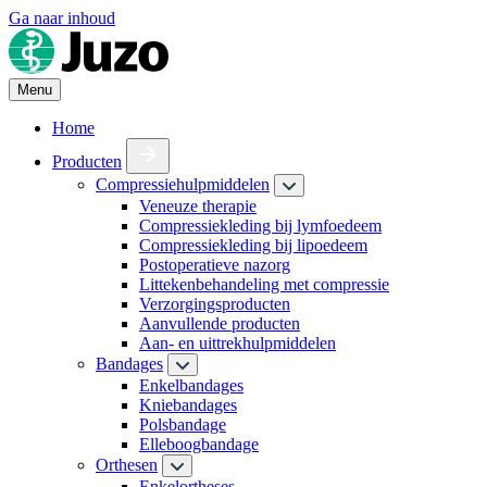
Ga naar inhoud
Menu
Home
Producten
Compressiehulpmiddelen
Veneuze therapie
Compressiekleding bij lymfoedeem
Compressiekleding bij lipoedeem
Postoperatieve nazorg
Littekenbehandeling met compressie
Verzorgingsproducten
Aanvullende producten
Aan- en uittrekhulpmiddelen
Bandages
Enkelbandages
Kniebandages
Polsbandage
Elleboogbandage
Orthesen
Enkelortheses