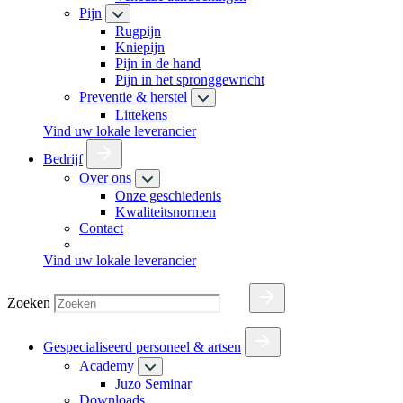
Pijn
Rugpijn
Kniepijn
Pijn in de hand
Pijn in het spronggewricht
Preventie & herstel
Littekens
Vind uw lokale leverancier
Bedrijf
Over ons
Onze geschiedenis
Kwaliteitsnormen
Contact
Vind uw lokale leverancier
Zoeken
Gespecialiseerd personeel & artsen
Academy
Juzo Seminar
Downloads