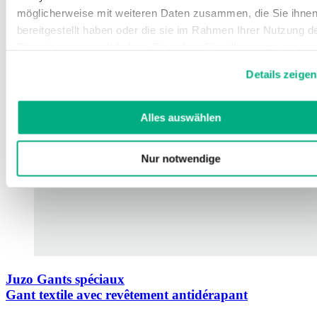
möglicherweise mit weiteren Daten zusammen, die Sie ihne
bereitgestellt haben oder die sie im Rahmen Ihrer Nutzung d
Dienste gesammelt haben. Sie geben Einwilligung zu unsere
Cookies, wenn Sie unsere Webseite weiterhin nutzen.
Details zeigen
Weitere Informationen finden Sie in
unserer
Datenschutzerklärung
und
Impressum
.
Alles auswählen
Nur notwendige
Juzo Gants spéciaux
Gant textile avec revêtement antidérapant