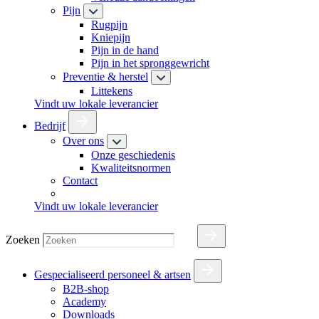
Pijn
Rugpijn
Kniepijn
Pijn in de hand
Pijn in het spronggewricht
Preventie & herstel
Littekens
Vindt uw lokale leverancier
Bedrijf
Over ons
Onze geschiedenis
Kwaliteitsnormen
Contact
Vindt uw lokale leverancier
Zoeken
Gespecialiseerd personeel & artsen
B2B-shop
Academy
Downloads