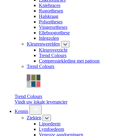
Kniebraces
Rugorthesen
Halskraag
Polsortheses
Vingerortheses
Elleboogorthese
Inlegzolen
Kleurenwerelden
Kleuroverzicht
Trend Colours
Compressiekleding met patroon
Trend Colours
Trend Colours
Vindt uw lokale leverancier
Kennis
Ziekten
Lipoedeem
Lymfoedeem
Veneuze aandoeningen