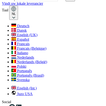
Vindt uw lokale leverancier
Taal
NL
Deutsch
Dansk
English (UK)
Español
Français
Français (Belgique)
Italiano
Nederlands
Nederlands (België)
Polski
Português
Português (Brasil)
Svenska
English (Int.)
Juzo USA
Social