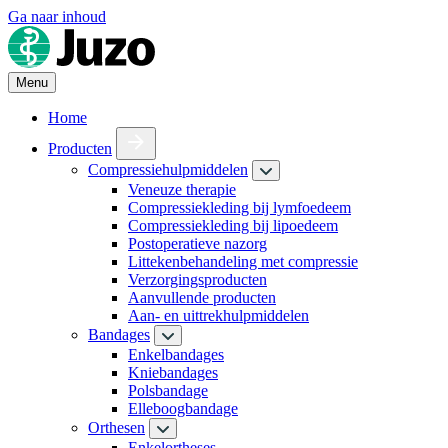
Ga naar inhoud
Menu
Home
Producten
Compressiehulpmiddelen
Veneuze therapie
Compressiekleding bij lymfoedeem
Compressiekleding bij lipoedeem
Postoperatieve nazorg
Littekenbehandeling met compressie
Verzorgingsproducten
Aanvullende producten
Aan- en uittrekhulpmiddelen
Bandages
Enkelbandages
Kniebandages
Polsbandage
Elleboogbandage
Orthesen
Enkelortheses