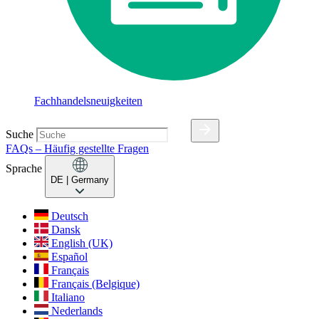
Fachhandelsneuigkeiten
Suche
FAQs – Häufig gestellte Fragen
Sprache
DE
| Germany
Deutsch
Dansk
English (UK)
Español
Français
Français (Belgique)
Italiano
Nederlands