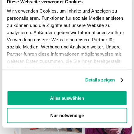
Diese Webseite verwendet Cookies
ob groß oder klein.
Wir verwenden Cookies, um Inhalte und Anzeigen zu
personalisieren, Funktionen für soziale Medien anbieten
Weiterlesen
zu können und die Zugriffe auf unsere Website zu
analysieren. Außerdem geben wir Informationen zu Ihrer
Verwendung unserer Website an unsere Partner für
soziale Medien, Werbung und Analysen weiter. Unsere
Partner führen diese Informationen möglicherweise mit
weiteren Daten zusammen, die Sie ihnen bereitgestellt
haben oder die sie im Rahmen Ihrer Nutzung der Dienste
gesammelt haben. Sie geben Einwilligung zu unseren
Details zeigen
Cookies, wenn Sie unsere Webseite weiterhin nutzen.
Weitere Informationen finden Sie in
unserer
Datenschutzerklärung
und
Impressum
.
Alles auswählen
Nur notwendige