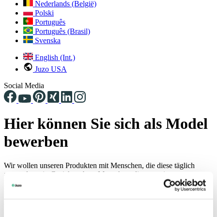
Nederlands (België)
Polski
Português
Português (Brasil)
Svenska
English (Int.)
Juzo USA
Social Media
Hier können Sie sich als Model
bewerben
Wir wollen unseren Produkten mit Menschen, die diese täglich
anwenden, ein Gesicht geben. Menschen, die trotz einer
körperlichen Einschränkung (zum Beispiel ein Lymphödem)
Lebensfreude verbreiten und diese auch zeigen wollen. Eine
positive Ausstrahlung ist für uns das wichtigste Schönheitsideal!
Jeder Mensch hat bei uns die Chance, Model zu werden – egal