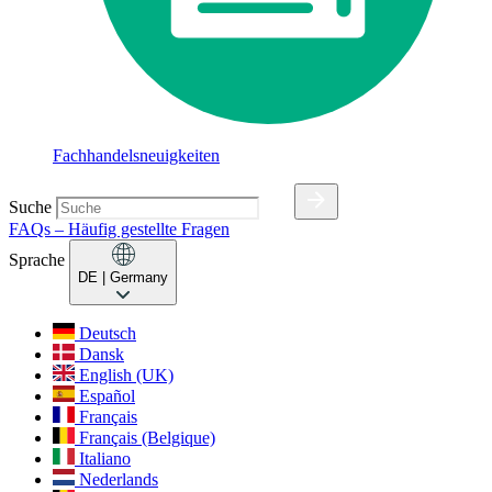
Fachhandelsneuigkeiten
Suche
FAQs – Häufig gestellte Fragen
Sprache
DE
| Germany
Deutsch
Dansk
English (UK)
Español
Français
Français (Belgique)
Italiano
Nederlands