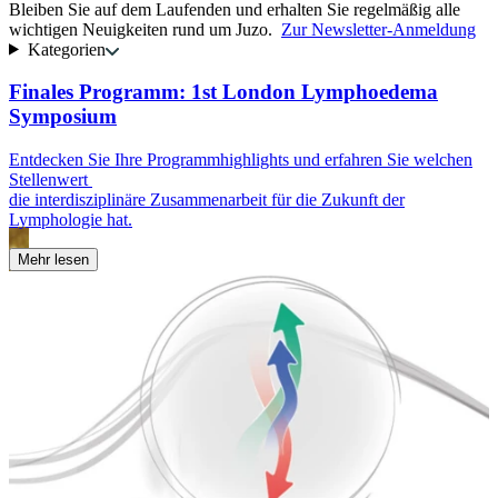
Bleiben Sie auf dem Laufenden und erhalten Sie regelmäßig alle
wichtigen Neuigkeiten rund um Juzo.
Zur Newsletter-Anmeldung
Kategorien
Finales Programm: 1st London Lymphoedema
Symposium
E
k
Entdecken Sie Ihre Programmhighlights und erfahren Sie welchen
u
Stellenwert
die interdisziplinäre Zusammenarbeit für die Zukunft der
Lymphologie hat.
Mehr lesen