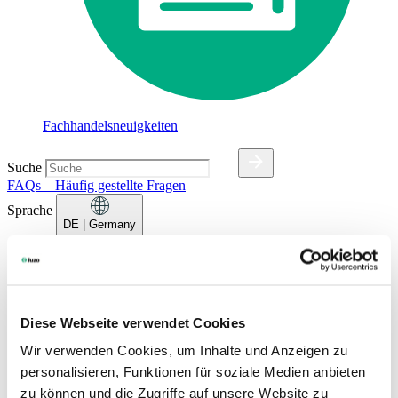
Fachhandelsneuigkeiten
Suche
FAQs – Häufig gestellte Fragen
Sprache
DE
| Germany
Deutsch
Dansk
English (UK)
Español
Diese Webseite verwendet Cookies
Français
Wir verwenden Cookies, um Inhalte und Anzeigen zu
Français (Belgique)
Italiano
personalisieren, Funktionen für soziale Medien anbieten
Nederlands
zu können und die Zugriffe auf unsere Website zu