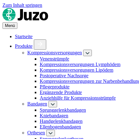
Zum Inhalt springen
Menü
Startseite
Produkte
Kompressionsversorgungen
Venenstrümpfe
Kompressionsversorgungen Lymphödem
Kompressionsversorgungen Lipödem
Postoperative Nachsorge
Kompressionsversorgungen zur Narbenbehandlun
Pflegeprodukte
Ergänzende Produkte
Anziehhilfe für Kompressionsstrümpfe
Bandagen
Sprunggelenkbandagen
Kniebandagen
Handgelenkbandagen
Ellenbogenbandagen
Orthesen
Sprunggelenkorthesen