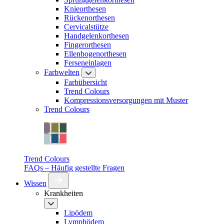
Knieorthesen
Rückenorthesen
Cervicalstütze
Handgelenkorthesen
Fingerorthesen
Ellenbogenorthesen
Ferseneinlagen
Farbwelten
Farbübersicht
Trend Colours
Kompressionsversorgungen mit Muster
Trend Colours
Trend Colours
FAQs – Häufig gestellte Fragen
Wissen
Krankheiten
Lipödem
Lymphödem