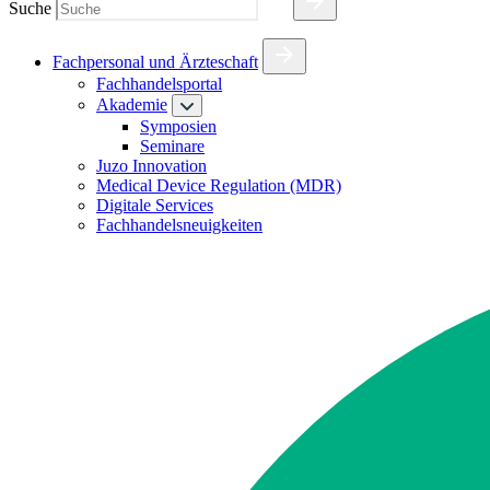
Suche
Fachpersonal und Ärzteschaft
Fachhandelsportal
Akademie
Symposien
Seminare
Juzo Innovation
Medical Device Regulation (MDR)
Digitale Services
Fachhandelsneuigkeiten