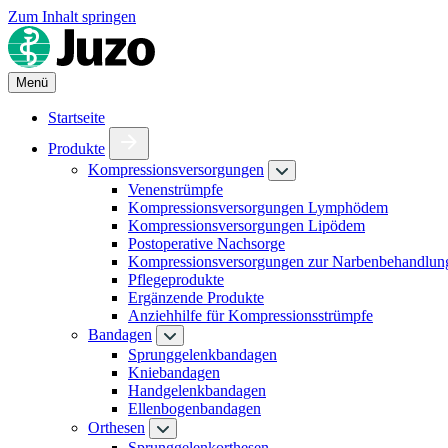
Zum Inhalt springen
Menü
Startseite
Produkte
Kompressionsversorgungen
Venenstrümpfe
Kompressionsversorgungen Lymphödem
Kompressionsversorgungen Lipödem
Postoperative Nachsorge
Kompressionsversorgungen zur Narbenbehandlun
Pflegeprodukte
Ergänzende Produkte
Anziehhilfe für Kompressionsstrümpfe
Bandagen
Sprunggelenkbandagen
Kniebandagen
Handgelenkbandagen
Ellenbogenbandagen
Orthesen
Sprunggelenkorthesen