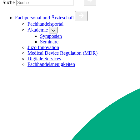
Suche
Fachpersonal und Ärzteschaft
Fachhandelsportal
Akademie
Symposien
Seminare
Juzo Innovation
Medical Device Regulation (MDR)
Digitale Services
Fachhandelsneuigkeiten