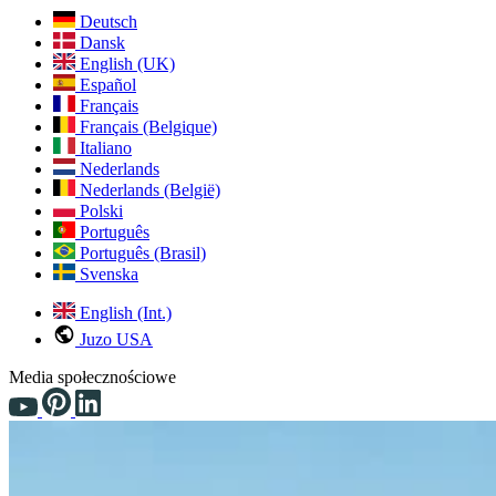
Deutsch
Dansk
English (UK)
Español
Français
Français (Belgique)
Italiano
Nederlands
Nederlands (België)
Polski
Português
Português (Brasil)
Svenska
English (Int.)
Juzo USA
Media społecznościowe