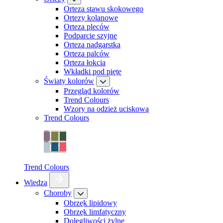
Orteza stawu skokowego
Ortezy kolanowe
Orteza pleców
Podparcie szyjne
Orteza nadgarstka
Orteza palców
Orteza łokcia
Wkładki pod piętę
Światy kolorów
Przegląd kolorów
Trend Colours
Wzory na odzież uciskową
Trend Colours
Trend Colours
Wiedza
Choroby
Obrzęk lipidowy
Obrzęk limfatyczny
Dolegliwości żylne