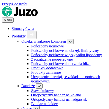
Przejdź do treści
Menu
Strona główna
Produkty
Opieka w zakresie kompresji
Pończochy uciskowe
Pończochy uciskowe na obrzęk limfatyczny
Pończochy uciskowe w przypadku lipoedemy
Zaopatrzenie pooperacyjne
Pończochy uciskowe do leczenia blizn
Produkty dodatkowe
Produkty zamienne
Urządzenie ułatwiające zakładanie pończoch
uciskowych
Bandaże
Staw skokowy
Ortopedyczny bandaż na kolano
Ortopedyczny bandaż na nadgarstek
Bandaż na łokieć
Ortezy