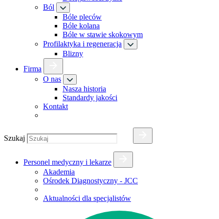
Ból
Bóle pleców
Bóle kolana
Bóle w stawie skokowym
Profilaktyka i regeneracja
Blizny
Firma
O nas
Nasza historia
Standardy jakości
Kontakt
Szukaj
Personel medyczny i lekarze
Akademia
Ośrodek Diagnostyczny - JCC
Aktualności dla specjalistów