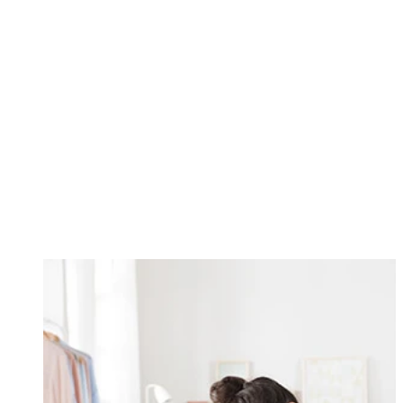
Changing this current slide of this carousel will change the current sli