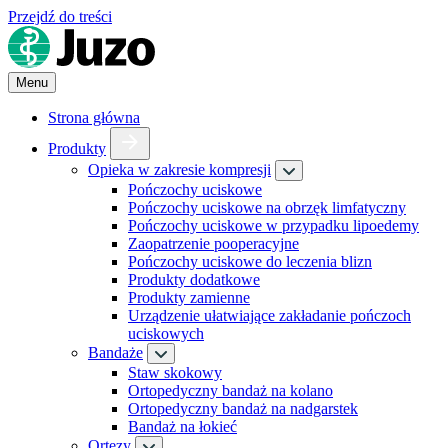
Przejdź do treści
Menu
Strona główna
Produkty
Opieka w zakresie kompresji
Pończochy uciskowe
Pończochy uciskowe na obrzęk limfatyczny
Pończochy uciskowe w przypadku lipoedemy
Zaopatrzenie pooperacyjne
Pończochy uciskowe do leczenia blizn
Produkty dodatkowe
Produkty zamienne
Urządzenie ułatwiające zakładanie pończoch
uciskowych
Bandaże
Staw skokowy
Ortopedyczny bandaż na kolano
Ortopedyczny bandaż na nadgarstek
Bandaż na łokieć
Ortezy