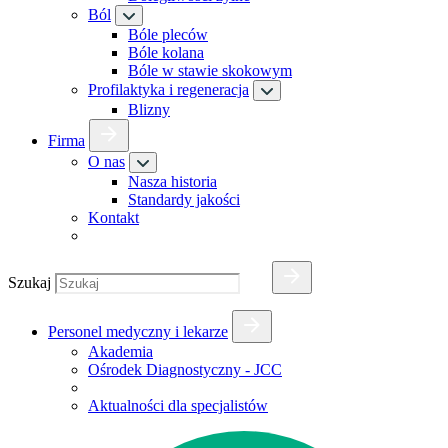
Ból
Bóle pleców
Bóle kolana
Bóle w stawie skokowym
Profilaktyka i regeneracja
Blizny
Firma
O nas
Nasza historia
Standardy jakości
Kontakt
Szukaj
Personel medyczny i lekarze
Akademia
Ośrodek Diagnostyczny - JCC
Aktualności dla specjalistów