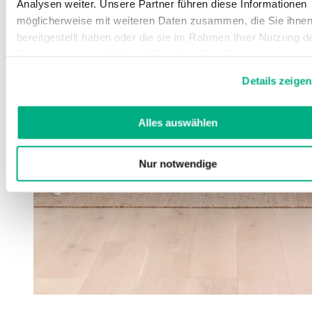
Analysen weiter. Unsere Partner führen diese Informationen
möglicherweise mit weiteren Daten zusammen, die Sie ihne
bereitgestellt haben oder die sie im Rahmen Ihrer Nutzung d
Dienste gesammelt haben. Sie geben Einwilligung zu unsere
Cookies, wenn Sie unsere Webseite weiterhin nutzen.
Details zeigen
Weitere Informationen finden Sie in
unserer
Datenschutzerklärung
und
Impressum
.
Alles auswählen
Nur notwendige