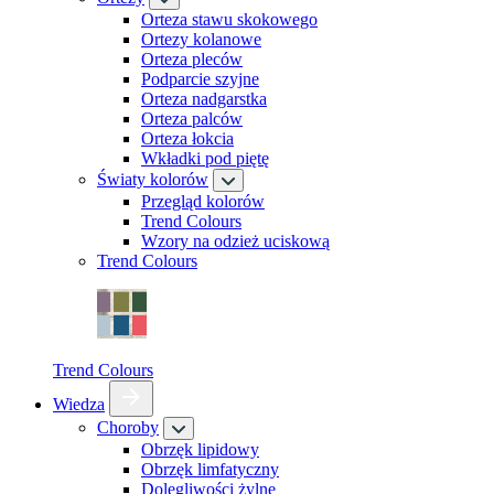
Orteza stawu skokowego
Ortezy kolanowe
Orteza pleców
Podparcie szyjne
Orteza nadgarstka
Orteza palców
Orteza łokcia
Wkładki pod piętę
Światy kolorów
Przegląd kolorów
Trend Colours
Wzory na odzież uciskową
Trend Colours
Trend Colours
Wiedza
Choroby
Obrzęk lipidowy
Obrzęk limfatyczny
Dolegliwości żylne