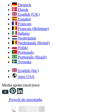
Deutsch
Dansk
English (UK)
Español
Français
Français (Belgique)
Italiano
Nederlands
Nederlands (België)
Polski
Português
Português (Brasil)
Svenska
English (Int.)
Juzo USA
Media społecznościowe
Powrót do przeglądu
Changing the current slide of this carousel will change the current sli