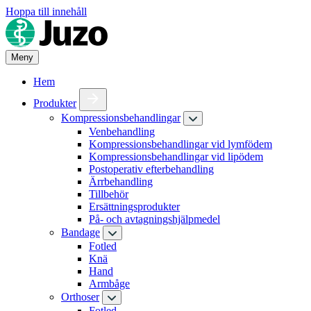
Hoppa till innehåll
Meny
Hem
Produkter
Kompressionsbehandlingar
Venbehandling
Kompressionsbehandlingar vid lymfödem
Kompressionsbehandlingar vid lipödem
Postoperativ efterbehandling
Ärrbehandling
Tillbehör
Ersättningsprodukter
På- och avtagningshjälpmedel
Bandage
Fotled
Knä
Hand
Armbåge
Orthoser
Fotled