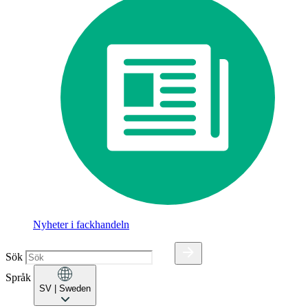
Nyheter i fackhandeln
Sök
Språk
SV
| Sweden