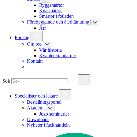
Ryggsmärtor
Knäsmärtor
Smärtor i fotleden
Förebyggande och återhämtning
Ärr
Företag
Om oss
Vår historia
Kvalitetsstandarder
Kontakt
Sök
Specialister och läkare
Beställningsportal
Akademi
Juzo seminarier
Downloads
Nyheter i fackhandeln