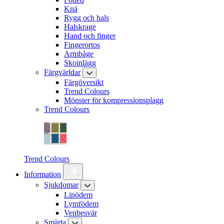
Knä
Rygg och hals
Halskrage
Hand och finger
Fingerortos
Armbåge
Skoinlägg
Färgvärldar
Färgöversikt
Trend Colours
Mönster för kompressionsplagg
Trend Colours
Trend Colours
Information
Sjukdomar
Lipödem
Lymfödem
Venbesvär
Smärta