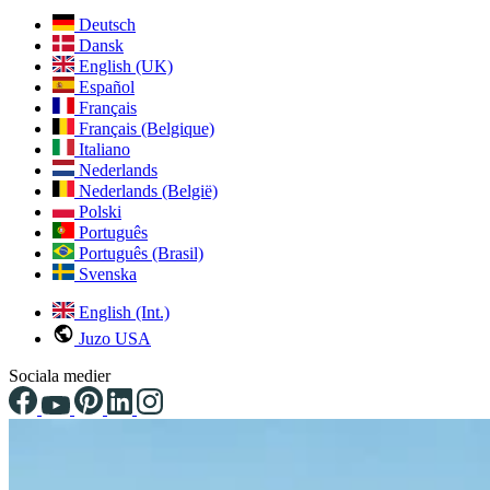
Deutsch
Dansk
English (UK)
Español
Français
Français (Belgique)
Italiano
Nederlands
Nederlands (België)
Polski
Português
Português (Brasil)
Svenska
English (Int.)
Juzo USA
Sociala medier