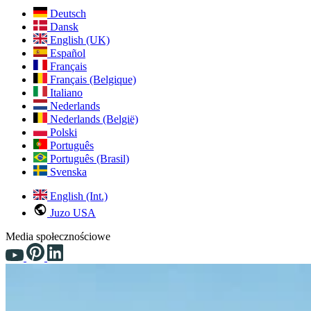
Deutsch
Dansk
English (UK)
Español
Français
Français (Belgique)
Italiano
Nederlands
Nederlands (België)
Polski
Português
Português (Brasil)
Svenska
English (Int.)
Juzo USA
Media społecznościowe