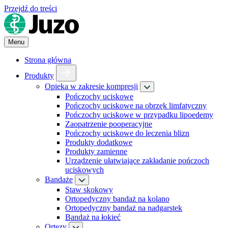
Przejdź do treści
Menu
Strona główna
Produkty
Opieka w zakresie kompresji
Pończochy uciskowe
Pończochy uciskowe na obrzęk limfatyczny
Pończochy uciskowe w przypadku lipoedemy
Zaopatrzenie pooperacyjne
Pończochy uciskowe do leczenia blizn
Produkty dodatkowe
Produkty zamienne
Urządzenie ułatwiające zakładanie pończoch
uciskowych
Bandaże
Staw skokowy
Ortopedyczny bandaż na kolano
Ortopedyczny bandaż na nadgarstek
Bandaż na łokieć
Ortezy