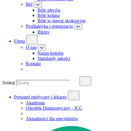
Ból
Bóle pleców
Bóle kolana
Bóle w stawie skokowym
Profilaktyka i regeneracja
Blizny
Firma
O nas
Nasza historia
Standardy jakości
Kontakt
Szukaj
Personel medyczny i lekarze
Akademia
Ośrodek Diagnostyczny - JCC
Aktualności dla specjalistów