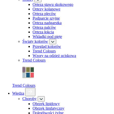
Orteza stawu skokowego
Ortezy kolanowe
Orteza pleców
Podparcie szyjne
Orteza nadgarstka
Orteza palców
Orteza łokcia
Wkładki pod piętę
Światy kolorów
Przegląd kolorów
Trend Colours
Wzory na odzież uciskową
Trend Colours
Trend Colours
Wiedza
Choroby
Obrzęk lipidowy
Obrzęk limfatyczny
Dolegliwości żylne